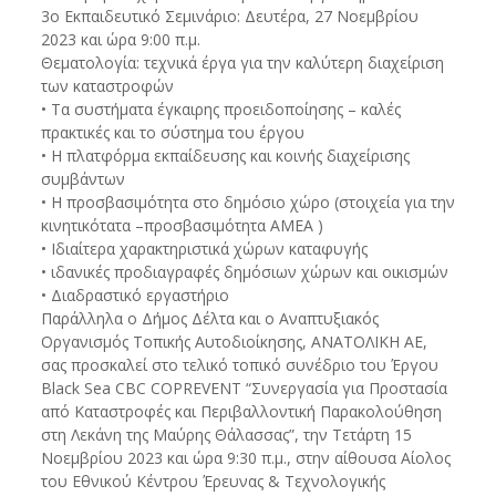
3ο Εκπαιδευτικό Σεμινάριο: Δευτέρα, 27 Νοεμβρίου
2023 και ώρα 9:00 π.μ.
Θεματολογία: τεχνικά έργα για την καλύτερη διαχείριση
των καταστροφών
• Τα συστήματα έγκαιρης προειδοποίησης – καλές
πρακτικές και το σύστημα του έργου
• Η πλατφόρμα εκπαίδευσης και κοινής διαχείρισης
συμβάντων
• Η προσβασιμότητα στο δημόσιο χώρο (στοιχεία για την
κινητικότατα –προσβασιμότητα ΑΜΕΑ )
• Ιδιαίτερα χαρακτηριστικά χώρων καταφυγής
• ιδανικές προδιαγραφές δημόσιων χώρων και οικισμών
• Διαδραστικό εργαστήριο
Παράλληλα ο Δήμος Δέλτα και ο Αναπτυξιακός
Οργανισμός Τοπικής Αυτοδιοίκησης, ΑΝΑΤΟΛΙΚΗ ΑΕ,
σας προσκαλεί στο τελικό τοπικό συνέδριο του Έργου
Black Sea CBC COPREVENT “Συνεργασία για Προστασία
από Καταστροφές και Περιβαλλοντική Παρακολούθηση
στη Λεκάνη της Μαύρης Θάλασσας”, την Τετάρτη 15
Νοεμβρίου 2023 και ώρα 9:30 π.μ., στην αίθουσα Αίολος
του Εθνικού Κέντρου Έρευνας & Τεχνολογικής