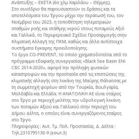
Ανάπτυξης – ΕΚΕΤΑ (6ο χλμ Χαριλάου – Θέρμης).
Στο συνέδριο θα παρουσιαστούν οι δράσεις και τα
αποτελέσματα του Έργου μέχρι την περάτωσή του, τον
Νοέμβριο του 2023, η τοποθέτηση τηλεμετρικών
σταθμών ροής και στάθμης νερού στους ποταμούς Αξιό
και Γαλλικό, το Περιφερειακό Σχέδιο Προσαρμογής στην
Κλιματική Αλλαγή της ΠΚΜ, καθώς και άλλα αντίστοιχα
συστήματα έγκαιρης προειδοποίησης.
Το έργο CO-PREVENT, το οποίο χρηματοδοτείται από το
πρόγραμμα εδαφικής συνεργασίας «Black Sea Basin ENI
CBC 2014-2020», αφορά την πρόληψη φυσικών
καταστροφών και την προστασία από τις επιπτώσεις της
κλιματικής αλλαγής στη λεκάνη της Μαύρης Θάλασσας με
τη συμμετοχή φορέων από την Τουρκία, Βουλγαρία,
Μολδαβία και Ελλάδα. Η ΑΝΑΤΟΛΙΚΗ ΑΕ είναι εταίρος
στο Έργο με περιοχή μελέτης την υδρολογική λεκάνη
των ποταμών Αξιού και Γαλλικού στην περιοχή του
Δήμου Δέλτα, ο οποίος είναι συνεργαζόμενος εταίρος
στο Έργο.
Πληροφορίες : Αυτ. Τμ. Πολ. Προστασίας. Δ. Δέλτα :
Τηλ.2310795130-9 (εσωτ.3)