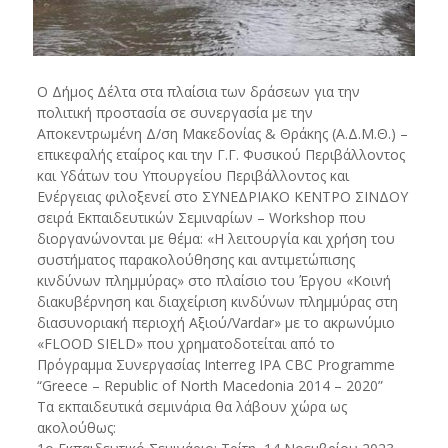
Ο Δήμος Δέλτα στα πλαίσια των δράσεων για την
πολιτική προστασία σε συνεργασία με την
Αποκεντρωμένη Δ/ση Μακεδονίας & Θράκης (Α.Δ.Μ.Θ.) –
επικεφαλής εταίρος και την Γ.Γ. Φυσικού Περιβάλλοντος
και Υδάτων του Υπουργείου Περιβάλλοντος και
Ενέργειας φιλοξενεί στο ΣΥΝΕΔΡΙΑΚΟ ΚΕΝΤΡΟ ΣΙΝΔΟΥ
σειρά Εκπαιδευτικών Σεμιναρίων – Workshop που
διοργανώνονται με θέμα: «H λειτουργία και χρήση του
συστήματος παρακολούθησης και αντιμετώπισης
κινδύνων πλημμύρας» στο πλαίσιο του Έργου «Κοινή
διακυβέρνηση και διαχείριση κινδύνων πλημμύρας στη
διασυνοριακή περιοχή Αξιού/Vardar» με το ακρωνύμιο
«FLOOD SIELD» που χρηματοδοτείται από το
Πρόγραμμα Συνεργασίας Interreg IPA CBC Programme
“Greece – Republic of North Macedonia 2014 – 2020”
Τα εκπαιδευτικά σεμινάρια θα λάβουν χώρα ως
ακολούθως: