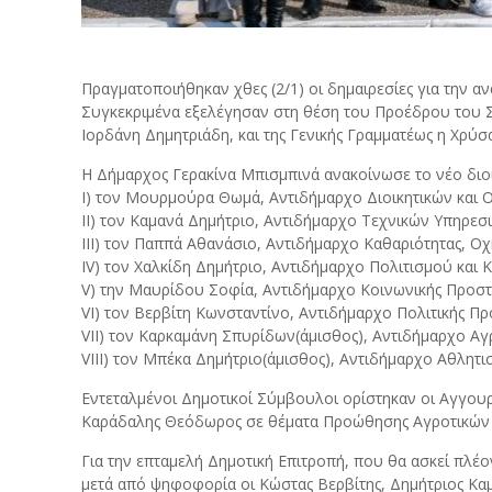
Πραγματοποιήθηκαν χθες (2/1) οι δημαιρεσίες για την 
Συγκεκριμένα εξελέγησαν στη θέση του Προέδρου του Σ
Ιορδάνη Δημητριάδη, και της Γενικής Γραμματέως η Χρύσ
Η Δήμαρχος Γερακίνα Μπισμπινά ανακοίνωσε το νέο διο
I) τον Μουρμούρα Θωμά, Αντιδήμαρχο Διοικητικών και 
ΙI) τον Καμανά Δημήτριο, Αντιδήμαρχο Τεχνικών Υπηρεσ
ΙΙΙ) τον Παππά Αθανάσιο, Αντιδήμαρχο Καθαριότητας, Ο
IV) τον Χαλκίδη Δημήτριο, Αντιδήμαρχο Πολιτισμού κα
V) την Μαυρίδου Σοφία, Αντιδήμαρχο Κοινωνικής Προστασ
VI) τον Βερβίτη Κωνσταντίνο, Αντιδήμαρχο Πολιτικής Πρ
VII) τον Καρκαμάνη Σπυρίδων(άμισθος), Αντιδήμαρχο Αγ
VIII) τον Μπέκα Δημήτριο(άμισθος), Αντιδήμαρχο Αθλητι
Εντεταλμένοι Δημοτικοί Σύμβουλοι ορίστηκαν οι Αγγουρ
Καράδαλης Θεόδωρος σε θέματα Προώθησης Αγροτικών Πρ
Για την επταμελή Δημοτική Επιτροπή, που θα ασκεί πλέον
μετά από ψηφοφορία οι Κώστας Βερβίτης, Δημήτριος Καμ