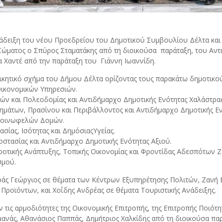
ανάδειξη του νέου Προεδρείου του Δημοτικού Συμβουλίου Δέλτα και 
ώματος ο Σπύρος Σταματάκης από τη διοικούσα παράταξη, του Αντ
α Χαντέ από την παράταξη του Γιάννη Ιωαννίδη.
ικητικό σχήμα του Δήμου Δέλτα ορίζοντας τους παρακάτω δημοτικ
Οικονομικών Υπηρεσιών.
ιών και Πολεοδομίας και Αντιδήμαρχο Δημοτικής Ενότητας Χαλάστρας
χημάτων, Πρασίνου και Περιβάλλοντος και Αντιδήμαρχο Δημοτικής Ε
ι Κοινωφελών Δομών.
ίας, Ισότητας και ΔημόσιαςΥγείας.
οστασίας και Αντιδήμαρχο Δημοτικής Ενότητας Αξιού.
ροτικής Ανάπτυξης, Τοπικής Οικονομίας και Φροντίδας Αδεσπότων 
σμού.
άς Γεώργιος σε θέματα των Κέντρων Εξυπηρέτησης Πολιτών, Ζανή Ε
οϊόντων, και Χοΐδης Ανδρέας σε θέματα Τουριστικής Ανάδειξης.
 τις αρμοδιότητες της Οικονομικής Επιτροπής, της Επιτροπής Ποιότη
ανάς, Αθανάσιος Παππάς, Δημήτριος Χαλκίδης από τη διοικούσα πα