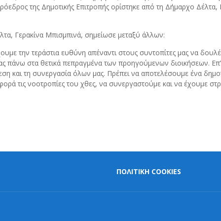
Πρόεδρος της Δημοτικής Επιτροπής ορίστηκε από τη Δήμαρχο Δέλτα,
λτα, Γερακίνα Μπισμπινά, σημείωσε μεταξύ άλλων:
 έχουμε την τεράστια ευθύνη απέναντι στους συντοπίτες μας να δο
τας πάνω στα θετικά πεπραγμένα των προηγούμενων διοικήσεων. Επ’ 
νεση και τη συνεργασία όλων μας. Πρέπει να αποτελέσουμε ένα δη
ά τις νοοτροπίες του χθες, να συνεργαστούμε και να έχουμε στρα
ΠΟΛΙΤΙΚΗ COOKIES