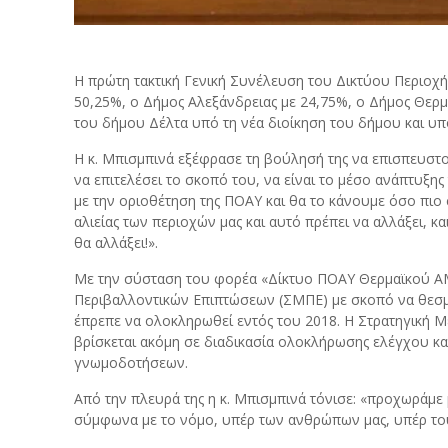
Η πρώτη τακτική Γενική Συνέλευση του Δικτύου Περιοχ
50,25%, ο Δήμος Αλεξάνδρειας με 24,75%, ο Δήμος Θερ
του δήμου Δέλτα υπό τη νέα διοίκηση του δήμου και υπ
Η κ. Μπισμπινά εξέφρασε τη βούλησή της να επισπευστού
να επιτελέσει το σκοπό του, να είναι το μέσο ανάπτυξη
με την οριοθέτηση της ΠΟΑΥ και θα το κάνουμε όσο πιο
αλιείας των περιοχών μας και αυτό πρέπει να αλλάξει, κα
θα αλλάξει!».
Με την σύσταση του φορέα «Δίκτυο ΠΟΑΥ Θερμαϊκού ΑΜΚ
Περιβαλλοντικών Επιπτώσεων (ΣΜΠΕ) με σκοπό να θεσμο
έπρεπε να ολοκληρωθεί εντός του 2018. Η Στρατηγική 
βρίσκεται ακόμη σε διαδικασία ολοκλήρωσης ελέγχου κα
γνωμοδοτήσεων.
Από την πλευρά της η κ. Μπισμπινά τόνισε: «προχωράμε 
σύμφωνα με το νόμο, υπέρ των ανθρώπων μας, υπέρ το