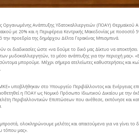
ής Οργανωμένης Ανάπτυξης Υδατοκαλλιεργειών (ΠΟΑΥ) Θερμαϊκού ΑΜ
μαϊκού με 20% και η Περιφέρεια Κεντρικής Μακεδονίας με ποσοστό
ό την προεδρία της δημάρχου Δέλτα Γερακίνας Μπισμπινά.
ν οι διαδικασίες ώστε «να δούμε το δικό μας Δίκτυο να αποκτήσει 
ς των μυδοκαλλιεργητών, το μέσο ανάπτυξης για την περιοχή μας». 
 σύντομα μπορούμε. Μέχρι σήμερα ατελείωτες καθυστερήσεις και κω
ι
Ε» υποβλήθηκαν στο Υπουργείο Περιβάλλοντος και Ενέργειας επικ
θετηθεί η ΠΟΑΥ ως Νομικό Πρόσωπο Ιδιωτικού Δικαίου με την έκδ
Μελέτη Περιβαλλοντικών Επιπτώσεων που ανέθεσε, εκπόνησε και κ
ι
μπροστά, ολοκληρώνουμε μελέτες και απαιτούμενα για να γίνει το δ
υ τόπου μας».