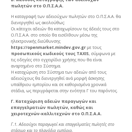
πωλητών στο Ο.Π.Σ.Α.Α.
Η καταγραφή των αδειούχων πωλητών στο Ο.Π.Σ.Α.Α. θα
διενεργηθεί ως ακολούθως:
Οι κάτοχοι αδειών θα καταχωρίσουν τις άδειές τους στο
Ο.Π.Σ.Α.Α. στο οποίο θα εισέλθουν μέσω της
ηλεκτρονικής διεύθυνσης
https://openmarket.mindev.gov.gr
με τους
προσωπικούς κωδικούς τους ΤAXIS
, σύμφωνα με
τις οδηγίες στο εγχειρίδιο χρήσης που θα είναι
αναρτημένο στο Σύστημα.
Η καταχώριση στο Σύστημα των αδειών από τους
αδειούχους θα διενεργηθεί ανά μορφή άσκησης
υπαίθριου εμπορίου και σε καθορισμένα χρονικά
στάδια, ως περιγράφεται στην ενότητα Γ του παρόντος.
Γ. Καταχώριση αδειών παραγωγών και
επαγγελματιών πωλητών, καθώς και
χειροτεχνών-καλλιτεχνών στο Ο.Π.Σ.Α.Α.
Γ.1. Αδειούχοι παραγωγοί και επαγγελματίες πωλητές στο
στάσιμο και το πλανόδιο εμπόριο.