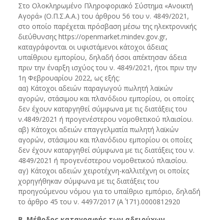
Στο Ολοκληρωμένο Πληροφοριακό Σύστημα «Ανοικτή
Αγορά» (Ο.Π.Σ.Α.Α.) του άρθρου 56 του ν. 4849/2021,
στο οποίο παρέχεται πρόσβαση μέσω της ηλεκτρονικής
διεύθυνσης https://openmarket.mindev.gov.gr,
καταγράφονται οι υφιστάμενοι κάτοχοι άδειας
υπαίθριου εμπορίου, δηλαδή όσοι απέκτησαν άδεια
πριν την έναρξη ισχύος του ν. 4849/2021, ήτοι πριν την
1η Φεβρουαρίου 2022, ως εξής:
αα) Κάτοχοι αδειών παραγωγού πωλητή λαϊκών
αγορών, στάσιμου και πλανόδιου εμπορίου, οι οποίες
δεν έχουν καταργηθεί σύμφωνα με τις διατάξεις του
ν.4849/2021 ή προγενέστερου νομοθετικού πλαισίου.
αβ) Κάτοχοι αδειών επαγγελματία πωλητή λαϊκών
αγορών, στάσιμου και πλανόδιου εμπορίου οι οποίες
δεν έχουν καταργηθεί σύμφωνα με τις διατάξεις του ν.
4849/2021 ή προγενέστερου νομοθετικού πλαισίου.
αγ) Κάτοχοι αδειών χειροτέχνη-καλλιτέχνη οι οποίες
χορηγήθηκαν σύμφωνα με τις διατάξεις του
προηγούμενου νόμου για το υπαίθριο εμπόριο, δηλαδή
το άρθρο 45 του ν. 4497/2017 (Α΄ 171).0000812920
Β. Μέθοδος καταγραφής των αδειούχων