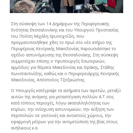
Στη σύσκεψη των 14 Δημάρχων της Περιφερειακής
Ενότητας Θεσσαλονίκης και του Υπουργού Προστασίας
του Πολίτη Μιχάλη Χρυσοχοΐδη, που
πραγματοποιήθηκε χθες το πρωί στο νέο κτήριο της
Περιφέρειας Κεντρικής Μακεδονίας παρουσιάστηκε το
σχέδιο αστυνόμευσης της Θεσσαλονίκης. Στη σύσκεψη
συμμετείχαν επίσης ο Yφυπουργός Εσωτερικών,
αρμόδιος για θέματα Μακεδονίας και Θράκης, Στάθης
Κωνσταντινίδης, καθώς και ο Περιφερειάρχης Κεντρικής
Μακεδονίας, Απόστολος Τζιτζικώστας.
Ο Υπουργός κατέγραψε τα αιτήματα των αιρετών, μεταξύ
αυτών της ανάγκης για μεταστέγαση πολλών Α.Τ στις
κατά τόπους περιοχές, λόγω ακαταλληλότητας των
κτιρίων, την ενίσχυση αστυνομικών, την αύξηση των
περιπολιών σε γειτονιές και ανοικτούς χώρους, την
εφαρμογή μέτρων για την αντιμετώπιση της βίας στους
ανήλικους κ.α.