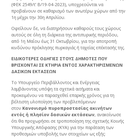
(ΦΕΚ 2549/τ’ Β/19-04-2023), υποχρεούνται να
προβαίνουν σε καθαρισμό των ανωτέρω χώρων από την
1η μέχρι την 30η Απριλίου.
Οφείλουν δε, να διατηρήσουν καθαρούς τους χώρους
αυτούς σε όλη τη διάρκεια της αντιπυρικής περιόδου,
από 1η Μαΐου έως 31 Οκτωβρίου, για την αποτροπή
κινδύνου πρόκλησης πυρκαγιάς ή ταχείας επέκτασής της.
ΕΙΔΙΚΟΤΕΡΕΣ ΟΔΗΓΙΕΣ ΣΤΟΥΣ ΔΗΜΟΤΕΣ ΠΟΥ
ΒΡΙΣΚΟΝΤΑΙ ΣΕ ΚΤΗΡΙΑ ΕΝΤΟΣ ΧΑΡΑΚΤΗΡΙΣΜΕΝΩΝ
ΔΑΣΙΚΩΝ ΕΚΤΑΣΕΩΝ
Το Υπουργείο Περιβάλλοντος και Ενέργειας
λαμβάνοντας υπόψη τα σχετικά αιτήματα και
προκειμένου να παρασχεθεί επαρκής χρόνος για τη
βέλτιστη υλοποίηση των προβλεπόμενων
στον
Κανονισμό πυροπροστασίας ακινήτων
εντός ή πλησίον δασικών εκτάσεων
, ανακοίνωσε
ότι θα προχωρήσει σε τροποποίηση της σχετικής Κοινής
Υπουργικής Απόφασης (ΚΥΑ) για την παράταση των
προθεσμιών υποβολής των στοιχείων ως εξής: