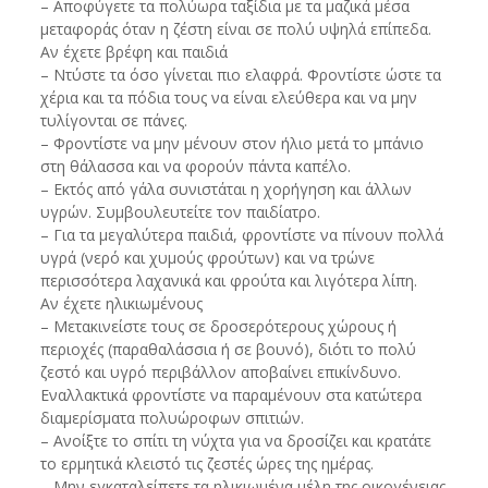
– Αποφύγετε τα πολύωρα ταξίδια με τα μαζικά μέσα
μεταφοράς όταν η ζέστη είναι σε πολύ υψηλά επίπεδα.
Αν έχετε βρέφη και παιδιά
– Ντύστε τα όσο γίνεται πιο ελαφρά. Φροντίστε ώστε τα
χέρια και τα πόδια τους να είναι ελεύθερα και να μην
τυλίγονται σε πάνες.
– Φροντίστε να μην μένουν στον ήλιο μετά το μπάνιο
στη θάλασσα και να φορούν πάντα καπέλο.
– Εκτός από γάλα συνιστάται η χορήγηση και άλλων
υγρών. Συμβουλευτείτε τον παιδίατρο.
– Για τα μεγαλύτερα παιδιά, φροντίστε να πίνουν πολλά
υγρά (νερό και χυμούς φρούτων) και να τρώνε
περισσότερα λαχανικά και φρούτα και λιγότερα λίπη.
Αν έχετε ηλικιωμένους
– Μετακινείστε τους σε δροσερότερους χώρους ή
περιοχές (παραθαλάσσια ή σε βουνό), διότι το πολύ
ζεστό και υγρό περιβάλλον αποβαίνει επικίνδυνο.
Εναλλακτικά φροντίστε να παραμένουν στα κατώτερα
διαμερίσματα πολυώροφων σπιτιών.
– Ανοίξτε το σπίτι τη νύχτα για να δροσίζει και κρατάτε
το ερμητικά κλειστό τις ζεστές ώρες της ημέρας.
– Μην εγκαταλείπετε τα ηλικιωμένα μέλη της οικογένειας