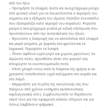
από τον ήλιο.
– Προτιμήστε τα ελαφρά, άνετα και ανοιχτόχρωμα ρούχα
από φυσικό υλικό για να διευκολύνεται ο αερισμός του
σώματος και η εξάτμιση του ιδρώτα. Επιλέξτε ένα καπέλο
που εξασφαλίζει καλό αερισμό του κεφαλιού. Φορέστε
μαύρα ή σκουρόχρωμα γυαλιά με ειδική επίστρωση που
προστατεύουν από την αντανάκλαση του ήλιου.
– Φροντίστε η διατροφή σας να αποτελείται από ελαφρά
και μικρά γεύματα, με έμφαση στα φρούτα και τα
λαχανικά. Περιορίστε τα λιπαρά.
– Πίνετε άφθονα υγρά (νερό και χυμούς φρούτων). Αν
ιδρώνετε πολύ, προσθέστε αλάτι στο φαγητό σας.
Αποφύγετε τα οινοπνευματώδη ποτά.
– Κάντε χλιαρά ντους κατά τη διάρκεια της ημέρας κι αν
χρειαστεί τοποθετείστε υγρά καλύμματα στο κεφάλι και
στο λαιμό.
– Μεριμνήστε για τα μέλη της οικογένειάς σας που
πάσχουν από χρόνια νοσήματα (αναπνευστικά,
καρδιαγγειακά, κλπ.). Συμβουλευτείτε το θεράποντα
ιατρό τους για την εφαρμογή ειδικών οδηγιών και για
όσους λαμβάνουν φάρμακα.