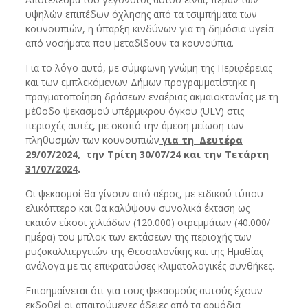
υψηλών επιπέδων όχλησης από τα τσιμπήματα των
κουνουπιών, η ύπαρξη κινδύνων για τη δημόσια υγεία
από νοσήματα που μεταδίδουν τα κουνούπια.
Για το λόγο αυτό, με σύμφωνη γνώμη της Περιφέρειας
και των εμπλεκόμενων Δήμων προγραμματίστηκε η
πραγματοποίηση δράσεων εναέριας ακμαιοκτονίας με τη
μέθοδο ψεκασμού υπέρμικρου όγκου (ULV) στις
περιοχές αυτές, με σκοπό την άμεση μείωση των
πληθυσμών των κουνουπιών
για τη Δευτέρα
29/07/2024, την Τρίτη 30/07/24 και την Τετάρτη
31/07/2024
.
Οι ψεκασμοί θα γίνουν από αέρος, με ειδικού τύπου
ελικόπτερο και θα καλύψουν συνολικά έκταση ως
εκατόν είκοσι χιλιάδων (120.000) στρεμμάτων (40.000/
ημέρα) του μπλοκ των εκτάσεων της περιοχής των
ρυζοκαλλιεργειών της Θεσσαλονίκης και της Ημαθίας
ανάλογα με τις επικρατούσες κλιματολογικές συνθήκες.
Επισημαίνεται ότι για τους ψεκασμούς αυτούς έχουν
εκδοθεί οι απαιτούμενες άδειες από τα αρμόδια