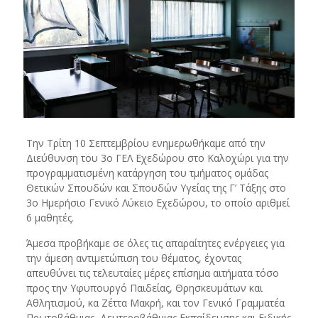
Την Τρίτη 10 Σεπτεμβρίου ενημερωθήκαμε από την
Διεύθυνση του 3ο ΓΕΛ Εχεδώρου στο Καλοχώρι για την
προγραμματισμένη κατάργηση του τμήματος ομάδας
Θετικών Σπουδών και Σπουδών Υγείας της Γ’ Τάξης στο
3ο Ημερήσιο Γενικό Λύκειο Εχεδώρου, το οποίο αριθμεί
6 μαθητές.
Άμεσα προβήκαμε σε όλες τις απαραίτητες ενέργειες για
την άμεση αντιμετώπιση του θέματος, έχοντας
απευθύνει τις τελευταίες μέρες επίσημα αιτήματα τόσο
προς την Υφυπουργό Παιδείας, Θρησκευμάτων και
Αθλητισμού, κα Ζέττα Μακρή, και τον Γενικό Γραμματέα
Πρωτοβάθμιας, Δευτεροβάθμιας Εκπαίδευσης και Ειδικής