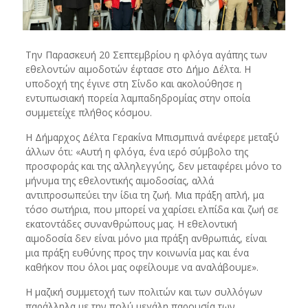
Την Παρασκευή 20 Σεπτεμβρίου η φλόγα αγάπης των
εθελοντών αιμοδοτών έφτασε στο Δήμο Δέλτα. Η
υποδοχή της έγινε στη Σίνδο και ακολούθησε η
εντυπωσιακή πορεία λαμπαδηδρομίας στην οποία
συμμετείχε πλήθος κόσμου.
Η Δήμαρχος Δέλτα Γερακίνα Μπισμπινά ανέφερε μεταξύ
άλλων ότι: «Αυτή η φλόγα, ένα ιερό σύμβολο της
προσφοράς και της αλληλεγγύης, δεν μεταφέρει μόνο το
μήνυμα της εθελοντικής αιμοδοσίας, αλλά
αντιπροσωπεύει την ίδια τη ζωή. Μια πράξη απλή, μα
τόσο σωτήρια, που μπορεί να χαρίσει ελπίδα και ζωή σε
εκατοντάδες συνανθρώπους μας. Η εθελοντική
αιμοδοσία δεν είναι μόνο μια πράξη ανθρωπιάς, είναι
μια πράξη ευθύνης προς την κοινωνία μας και ένα
καθήκον που όλοι μας οφείλουμε να αναλάβουμε».
Η μαζική συμμετοχή των πολιτών και των συλλόγων
παράλληλα με την πολύ μεγάλη παρουσία των