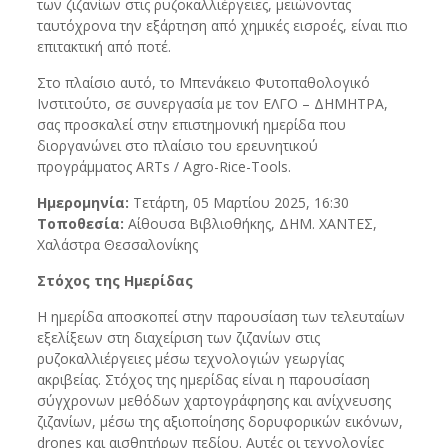
των ζιζανίων στις ρυζοκαλλιέργειες, μειώνοντας
ταυτόχρονα την εξάρτηση από χημικές εισροές, είναι πιο
επιτακτική από ποτέ.
Στο πλαίσιο αυτό, το Μπενάκειο Φυτοπαθολογικό
Ινστιτούτο, σε συνεργασία με τον ΕΛΓΟ – ΔΗΜΗΤΡΑ,
σας προσκαλεί στην επιστημονική ημερίδα που
διοργανώνει στο πλαίσιο του ερευνητικού
προγράμματος ARTs / Agro-Rice-Tools.
Ημερομηνία:
Τετάρτη, 05 Μαρτίου 2025, 16:30
Τοποθεσία:
Αίθουσα Βιβλιοθήκης, ΔΗΜ. ΧΑΝΤΕΣ,
Χαλάστρα Θεσσαλονίκης
Στόχος της Ημερίδας
Η ημερίδα αποσκοπεί στην παρουσίαση των τελευταίων
εξελίξεων στη διαχείριση των ζιζανίων στις
ρυζοκαλλιέργειες μέσω τεχνολογιών γεωργίας
ακριβείας. Στόχος της ημερίδας είναι η παρουσίαση
σύγχρονων μεθόδων χαρτογράφησης και ανίχνευσης
ζιζανίων, μέσω της αξιοποίησης δορυφορικών εικόνων,
drones και αισθητήρων πεδίου. Αυτές οι τεχνολογίες