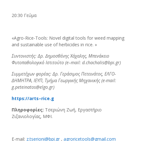
20:30 Γεύμα
«Agro-Rice-Tools: Novel digital tools for weed mapping
and sustainable use of herbicides in rice. »
Συντονιστής: Δρ. Δημοσθένης Χάχαλης, Μπενάκειο
Φυτοπαθολογικό Ιστιτούτο (
e
–
mail
:
d
.
chachalis
@
bpi
.
gr
)
Συμμετέχων φορέας: Δρ. Γεράσιμος Πετεινάτος, ΕΛΓΟ-
ΔΗΜΗΤΡΑ, ΙΕΥΠ, Τμήμα Γεωργικής Μηχανικής (e-mail:
g.peteinatos@elgo.gr)
https
://
arts
–
rice
.
g
Πληροφορίες:
Τσεριώνη Ζωή, Εργαστήριο
Ζιζανιολογίας, ΜΦΙ.
E-mail:
z.tserioni@bpi.gr
,
agroricetools@gmail.com