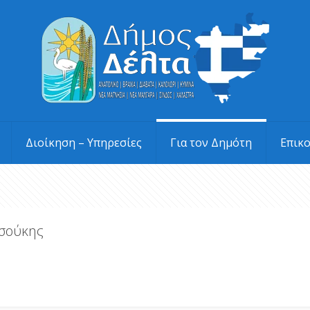
Διοίκηση – Υπηρεσίες
Για τον Δημότη
Επικ
τσούκης