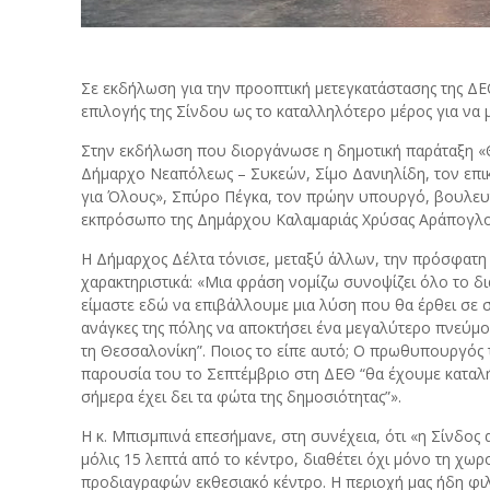
Σε εκδήλωση για την προοπτική μετεγκατάστασης της ΔΕ
επιλογής της Σίνδου ως το καταλληλότερο μέρος για να 
Στην εκδήλωση που διοργάνωσε η δημοτική παράταξη «Θ
Δήμαρχο Νεαπόλεως – Συκεών, Σίμο Δανιηλίδη, τον επικ
για Όλους», Σπύρο Πέγκα, τον πρώην υπουργό, βουλευτ
εκπρόσωπο της Δημάρχου Καλαμαριάς Χρύσας Αράπογλου
Η Δήμαρχος Δέλτα τόνισε, μεταξύ άλλων, την πρόσφατ
χαρακτηριστικά: «Μια φράση νομίζω συνοψίζει όλο το δι
είμαστε εδώ να επιβάλλουμε μια λύση που θα έρθει σε σ
ανάγκες της πόλης να αποκτήσει ένα μεγαλύτερο πνεύμον
τη Θεσσαλονίκη”. Ποιος το είπε αυτό; Ο πρωθυπουργός 
παρουσία του το Σεπτέμβριο στη ΔΕΘ “θα έχουμε καταλή
σήμερα έχει δει τα φώτα της δημοσιότητας”».
Η κ. Μπισμπινά επεσήμανε, στη συνέχεια, ότι «η Σίνδος 
μόλις 15 λεπτά από το κέντρο, διαθέτει όχι μόνο τη χω
προδιαγραφών εκθεσιακό κέντρο. Η περιοχή μας ήδη φιλ