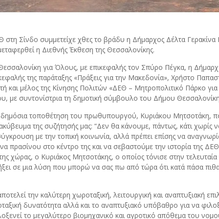
Θ στη Σίνδο συμμετείχε χθες το βράδυ η Δήμαρχος Δέλτα Γερακίνα 
μεταφερθεί η Διεθνής Έκθεση της Θεσσαλονίκης.
εσσαλονίκη για Όλους, με επικεφαλής τον Σπύρο Πέγκα, η Δήμαρχο
εφαλής της παράταξης «Πράξεις για την Μακεδονία», Χρήστο Παπασ
ή και μέλος της Κίνησης Πολιτών «ΔΕΘ – Μητροπολιτικό Πάρκο για
, με συντονίστρια τη δημοτική σύμβουλο του Δήμου Θεσσαλονίκη
η δημόσια τοποθέτηση του πρωθυπουργού, Κυριάκου Μητσοτάκη, πο
ακύβευμα της συζήτησής μας: “Δεν θα κάνουμε, πάντως, κάτι χωρίς 
ύγκρουση με την τοπική κοινωνία, αλλά πρέπει επίσης να αναγνωρίσ
α πρασίνου στο κέντρο της και να σεβαστούμε την ιστορία της ΔΕΘ,
της χώρας, ο Κυριάκος Μητσοτάκης, ο οποίος τόνισε στην τελευταία
ξει σε μια λύση που μπορώ να σας πω από τώρα ότι κατά πάσα πιθ
αποτελεί την καλύτερη χωροταξική, λειτουργική και αναπτυξιακή επ
ροταξική δυνατότητα αλλά και το αναπτυξιακό υπόβαθρο για να φιλο
οξενεί το μεγαλύτερο βιομηχανικό και αγροτικό απόθεμα του νομού