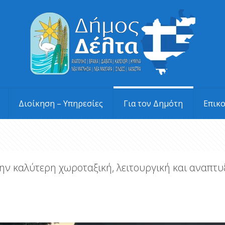
Διοίκηση – Υπηρεσίες
Για τον Δημότη
Επικ
την καλύτερη χωροταξική, λειτουργική και αναπτυ