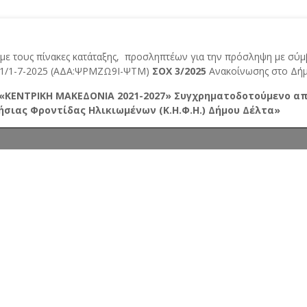
ύμε τους πίνακες κατάταξης, προσληπτέων για την πρόσληψη με σύ
851/1-7-2025 (ΑΔΑ:ΨΡΜΖΩ9Ι-ΨΤΜ)
ΣΟΧ 3/2025
Ανακοίνωσης στο Δήμ
«ΚΕΝΤΡΙΚΗ ΜΑΚΕΔΟΝΙΑ 2021-2027»
Συγχρηματοδοτούμενο απ
ρήσιας Φροντίδας Ηλικιωμένων
(Κ.Η.Φ.Η.) Δήμου Δέλτα»