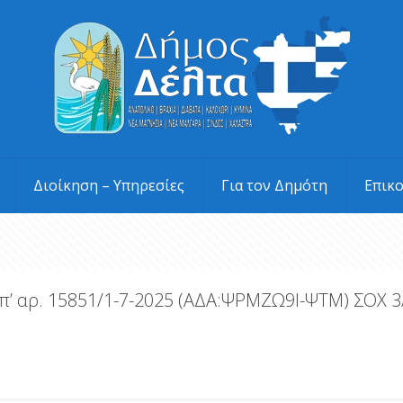
Διοίκηση – Υπηρεσίες
Για τον Δημότη
Επικ
π’ αρ. 15851/1-7-2025 (ΑΔΑ:ΨΡΜΖΩ9Ι-ΨΤΜ) ΣΟΧ 3