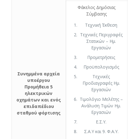
Φάκελος Δημόσιας
Σύμβασης
Τεχνική Έκθεση
Τεχνικές Περιγραφές
Στατικών – Ημ.
Εργασιών
Προμετρήσεις
Προϋπολογισμός
Συνημμένα αρχεία
Τεχνικές
υποέργου
Προδιαγραφές Ημ.
Προμήθεια 5
Εργασιών
ηλεκτρικών
Τιμολόγιο Μελέτης –
οχημάτων και ενός
Ανάλυση Τιμών Ημ.
επιδαπέδιου
Εργασιών
σταθμού φόρτισης
Ε.Σ.Υ.
Σ.Α.Υ και 9. Φ.Α.Υ.