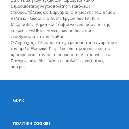
Στην τελετή των εγκαινίων παραβρέθηκαν ο
Σεβασμιότατος Μητροπολίτης Νεαπόλεως –
Σταυρουπόλεως κ.κ. Βαρνάβας, ο Δήμαρχος του Δήμου
Δέλτα κ, Γλώσσης, ο Δντής Έργων των ΕΛ.ΠΕ. κ.
Μαυρουδής, Δημοτικοί Σύμβουλοι, εκπρόσωποι της
εταιρείας ΕΛ.ΠΕ και γονείς των παιδιών που
φιλοξενούνται στον Σταθμό.
Ο Δήμαρχος κ Γλώσσης στο χαιρετισμό του ευχαρίστησε
τον όμιλο Ελληνικά Πετρέλαια για την κοινωνική του
προσφορά και τόνισε τη σημασία της λειτουργίας του
Σταθμού, που δίνει λύση σε πολλές εργαζόμενες
μητέρες.
GDPR
ΠΟΛΙΤΙΚΗ COOKIES