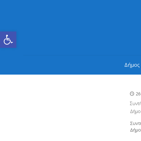
Ανοίξτε τη γραμμή εργαλείων
Δήμος
26
Συντ
Δήμο
Συντ
Δήμ