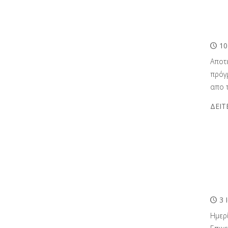
10
Αποτ
πρόγ
απο 
ΔΕΙΤ
3 
Ημερ