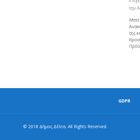
Επιχ
την 
Μπείτ
Ανακύ
της κ
προσ
Πρόσ
GDPR
© 2018 Δήμος Δέλτα. All Rights Reserved.