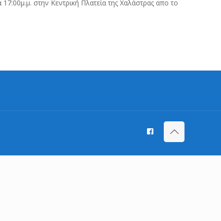
17:00μ.μ. στην Κεντρική Πλατεία της Χαλάστρας απο το