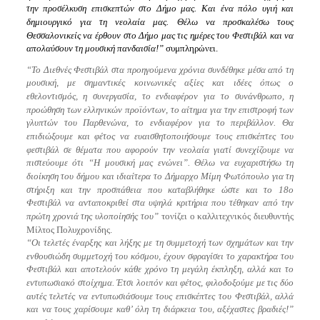
την προσέλκυση επισκεπτών στο Δήμο μας. Και ένα πόλο υγιή και
δημιουργικό για τη νεολαία μας. Θέλω να προσκαλέσω τους
Θεσσαλονικείς να έρθουν στο Δήμο μας τις ημέρες του Φεστιβάλ και να
απολαύσουν τη μουσική πανδαισία!”
συμπληρώνει.
“Το Διεθνές Φεστιβάλ στα προηγούμενα χρόνια συνδέθηκε μέσα από τη
μουσική, με σημαντικές κοινωνικές αξίες και ιδέες όπως ο
εθελοντισμός, η συνεργασία, το ενδιαφέρον για το συνάνθρωπο, η
προώθηση των ελληνικών προϊόντων, το αίτημα για την επιστροφή των
γλυπτών του Παρθενώνα, το ενδιαφέρον για το περιβάλλον. Θα
επιδιώξουμε και φέτος να ευαισθητοποιήσουμε τους επισκέπτες του
φεστιβάλ σε θέματα που αφορούν την νεολαία γιατί συνεχίζουμε να
πιστεύουμε ότι “Η μουσική μας ενώνει”. Θέλω να ευχαριστήσω τη
διοίκηση του δήμου και ιδιαίτερα το Δήμαρχο Μίμη Φωτόπουλο για τη
στήριξη και την προσπάθεια που καταβλήθηκε ώστε και το 18ο
Φεστιβάλ να ανταποκριθεί στα υψηλά κριτήρια που τέθηκαν από την
πρώτη χρονιά της υλοποίησής του”
τονίζει ο καλλιτεχνικός διευθυντής
Μίλτος Πολυχρονίδης.
“Οι τελετές έναρξης και λήξης με τη συμμετοχή των σχημάτων και την
ενθουσιώδη συμμετοχή του κόσμου, έχουν σφραγίσει το χαρακτήρα του
Φεστιβάλ και αποτελούν κάθε χρόνο τη μεγάλη έκπληξη, αλλά και το
εντυπωσιακό στοίχημα. Έτσι λοιπόν και φέτος, φιλοδοξούμε με τις δύο
αυτές τελετές να εντυπωσιάσουμε τους επισκέπτες του Φεστιβάλ, αλλά
και να τους χαρίσουμε καθ’ όλη τη διάρκεια του, αξέχαστες βραδιές!”