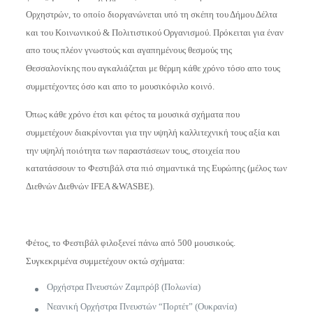
Ορχηστρών, το οποίο διοργανώνεται υπό τη σκέπη του Δήμου Δέλτα
και του Κοινωνικού & Πολιτιστικού Οργανισμού. Πρόκειται για έναν
απο τους πλέον γνωστούς και αγαπημένους θεσμούς της
Θεσσαλονίκης που αγκαλιάζεται με θέρμη κάθε χρόνο τόσο απο τους
συμμετέχοντες όσο και απο το μουσικόφιλο κοινό.
Όπως κάθε χρόνο έτσι και φέτος τα μουσικά σχήματα που
συμμετέχουν διακρίνονται για την υψηλή καλλιτεχνική τους αξία και
την υψηλή ποιότητα των παραστάσεων τους, στοιχεία που
κατατάσσουν το Φεστιβάλ στα πιό σημαντικά της Ευρώπης (μέλος των
Διεθνών Διεθνών IFEA &WASBE).
Φέτος, το Φεστιβάλ φιλοξενεί πάνω από 500 μουσικούς.
Συγκεκριμένα συμμετέχουν οκτώ σχήματα:
Ορχήστρα Πνευστών Ζαμπρόβ (Πολωνία)
Νεανική Ορχήστρα Πνευστών “Πορτέτ” (Ουκρανία)