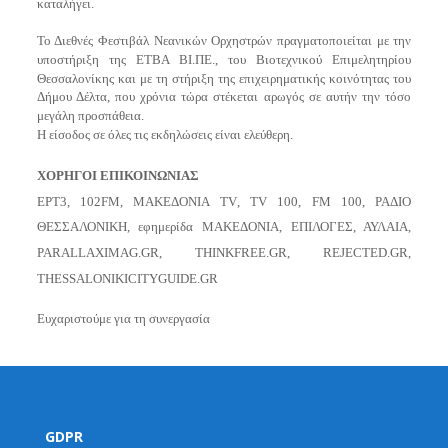
καταλήγει.
Το Διεθνές Φεστιβάλ Νεανικών Ορχηστρών πραγματοποιείται με την
υποστήριξη της ΕΤΒΑ ΒΙ.ΠΕ., του Βιοτεχνικού Επιμελητηρίου
Θεσσαλονίκης και με τη στήριξη της επιχειρηματικής κοινότητας του
Δήμου Δέλτα, που χρόνια τώρα στέκεται αρωγός σε αυτήν την τόσο
μεγάλη προσπάθεια.
Η είσοδος σε όλες τις εκδηλώσεις είναι ελεύθερη.
ΧΟΡΗΓΟΙ ΕΠΙΚΟΙΝΩΝΙΑΣ
ΕΡΤ3, 102
FM
, ΜΑΚΕΔΟΝΙΑ
TV
,
TV
100,
FM
100, ΡΑΔΙΟ
ΘΕΣΣΑΛΟΝΙΚΗ, εφημερίδα ΜΑΚΕΔΟΝΙΑ, ΕΠΙΛΟΓΕΣ, ΑΥΛΑΙΑ,
PARALLAXIMAG
.
GR
,
THINKFREE
.
GR
,
REJECTED
.
GR
,
THESSALONIKICITYGUIDE
.
GR
Ευχαριστούμε για τη συνεργασία
GDPR