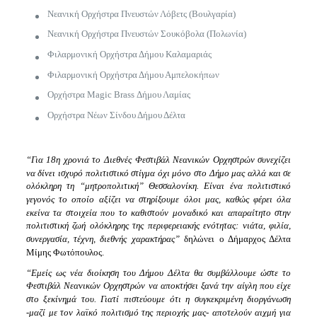
Νεανική Ορχήστρα Πνευστών Λόβετς (Βουλγαρία)
Νεανική Ορχήστρα Πνευστών Σουκόβολα (Πολωνία)
Φιλαρμονική Ορχήστρα Δήμου Καλαμαριάς
Φιλαρμονική Ορχήστρα Δήμου Αμπελοκήπων
Ορχήστρα Magic Brass Δήμου Λαμίας
Ορχήστρα Νέων Σίνδου Δήμου Δέλτα
“Για 18η χρονιά το Διεθνές Φεστιβάλ Νεανικών Ορχηστρών συνεχίζει
να δίνει ισχυρό πολιτιστικό στίγμα όχι μόνο στο Δήμο μας αλλά και σε
ολόκληρη τη “μητροπολιτική” Θεσσαλονίκη. Είναι ένα πολιτιστικό
γεγονός το οποίο αξίζει να στηρίξουμε όλοι μας, καθώς φέρει όλα
εκείνα τα στοιχεία που το καθιστούν μοναδικό και απαραίτητο στην
πολιτιστική ζωή ολόκληρης της περιφερειακής ενότητας: νιάτα, φιλία,
συνεργασία, τέχνη, διεθνής χαρακτήρας”
δηλώνει ο Δήμαρχος Δέλτα
Μίμης Φωτόπουλος.
“Εμείς ως νέα διοίκηση του Δήμου Δέλτα θα συμβάλλουμε ώστε το
Φεστιβάλ Νεανικών Ορχηστρών να αποκτήσει ξανά την αίγλη που είχε
στο ξεκίνημά του. Γιατί πιστεύουμε ότι η συγκεκριμένη διοργάνωση
-μαζί με τον λαϊκό πολιτισμό της περιοχής μας- αποτελούν αιχμή για