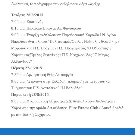
Αναλυτικά, το πρόγραμμα των εκδηλώσεων έχει ως εξής:
Τετάρτη 26/8/2015
7:00 μ.μ. Εσπερινός
8:15 μ.μ. Περιφορά Εικόνας Αγ. Φανουρίου
9:00 μ.μ. Έναρξη εκδηλώσεων: Παραδοσιακή Χοροδία Ι.Ν. Αγίου
Νικολάου Ανατολικού / Πολιτιστικός Όμιλος Νεάπολης Θεσ/νίκης /
Μορφωτικός Π.Σ. Βραχιάς / Π.Σ. Προχώματος “Ο Οδυσσέας” /
Χορευτικός Όμιλος Θεσ/νίκης / Π.Σ. Νεοχωρούδας “Ο Μέγας
Αλέξανδρος”
Πέμπτη 27/8/2015
7:30
π
.μ. Αρχιερατική Θεία Λειτουργία
9:00 μ.μ. “Σεργιάνι στην Ελλάδα”: εκδήλωση με τα χορευτικά
Τμήματα του Π.Σ. Ανατολικού “Η Βαλμάδα”.
Παρασκευή 28/8/2015
9:00 μ.μ. Φιλαρμονική Ορχήστρα Δ.Δ. Ανατολικού – Χαλάστρας /
Χορός απο την ομάδα Art of dance -Elite Fitness Club / Λαϊκή βραδιά
με την Τοπική Ορχήστρα