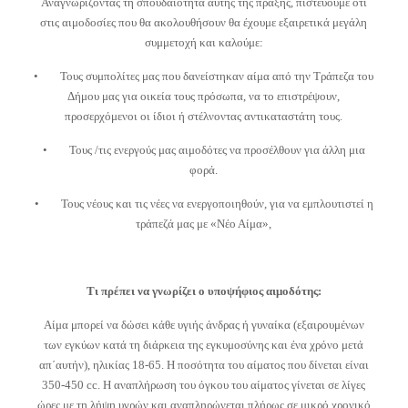
Αναγνωρίζοντας τη σπουδαιότητα αυτής της πράξης, πιστεύουμε ότι
στις αιμοδοσίες που θα ακολουθήσουν θα έχουμε εξαιρετικά μεγάλη
συμμετοχή και καλούμε:
• Τους συμπολίτες μας που δανείστηκαν αίμα από την Τράπεζα του
Δήμου μας για οικεία τους πρόσωπα, να το επιστρέψουν,
προσερχόμενοι οι ίδιοι ή στέλνοντας αντικαταστάτη τους.
• Τους /τις ενεργούς μας αιμοδότες να προσέλθουν για άλλη μια
φορά.
• Τους νέους και τις νέες να ενεργοποιηθούν, για να εμπλουτιστεί η
τράπεζά μας με «Νέο Αίμα»,
Τι πρέπει να γνωρίζει ο υποψήφιος αιμοδότης:
Αίμα μπορεί να δώσει κάθε υγιής άνδρας ή γυναίκα (εξαιρουμένων
των εγκύων κατά τη διάρκεια της εγκυμοσύνης και ένα χρόνο μετά
απ΄αυτήν), ηλικίας 18-65. Η ποσότητα του αίματος που δίνεται είναι
350-450 cc. Η αναπλήρωση του όγκου του αίματος γίνεται σε λίγες
ώρες με τη λήψη υγρών και αναπληρώνεται πλήρως σε μικρό χρονικό