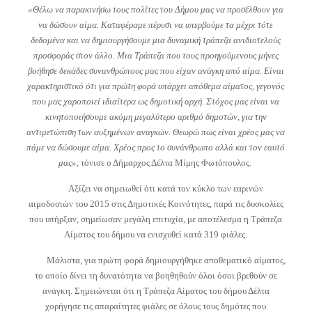
«Θέλω να παρακινήσω τους πολίτες του Δήμου μας να προσέλθουν για
να δώσουν αίμα. Καταφέραμε πέρυσι να υπερβούμε τα μέχρι τότε
δεδομένα και να δημιουργήσουμε μια δυναμική τράπεζα ανιδιοτελούς
προσφοράς στον άλλο. Μια Τράπεζα που τους προηγούμενους μήνες
βοήθησε δεκάδες συνανθρώπους μας που είχαν ανάγκη από αίμα. Είναι
χαρακτηριστικό ότι για πρώτη φορά υπάρχει απόθεμα αίματος, γεγονός
που μας χαροποιεί ιδιαίτερα ως δημοτική αρχή. Στόχος μας είναι να
κινητοποιήσουμε ακόμη μεγαλύτερο αριθμό δημοτών, για την
αντιμετώπιση των αυξημένων αναγκών. Θεωρώ πως είναι χρέος μας να
πάμε να δώσουμε αίμα. Χρέος προς το συνάνθρωπο αλλά και τον εαυτό
μας»,
τόνισε ο Δήμαρχος Δέλτα Μίμης Φωτόπουλος.
Αξίζει να σημειωθεί ότι κατά τον κύκλο των εαρινών
αιμοδοσιών του 2015 στις Δημοτικές Κοινότητες, παρά τις δυσκολίες
που υπήρξαν, σημείωσαν μεγάλη επιτυχία, με αποτέλεσμα η Τράπεζα
Αίματος του δήμου να ενισχυθεί κατά 319 φιάλες.
Μάλιστα, για πρώτη φορά δημιουργήθηκε αποθεματικό αίματος,
το οποίο δίνει τη δυνατότητα να βοηθηθούν όλοι όσοι βρεθούν σε
ανάγκη. Σημειώνεται ότι η Τράπεζα Αίματος του δήμου Δέλτα
χορήγησε τις απαραίτητες φιάλες σε όλους τους δημότες που