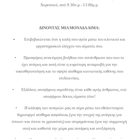
Χορευτικό, από 9.30π.μ.–13.00μ.μ.
ΔΙΝΟΝΤΑΣ ΜΙΑ ΜΟΝΑΔΑ ΑΙΜΑ:
•
Επιβεβαιώνεται έτσι η καλή σου υγεία μέσω του κλινικού και
εργαστηριακού ελέγχου του αίματός σου.
• Προσφέρεις ανεκτίμητη βοήθεια στο συνάνθρωπο σου που το
έχει ανάγκη και αυτή είναι η κυριότερη ανταμοιβή για την
ευαισθητοποίηση και το υψηλό αίσθημα κοινωνικής ευθύνης που
επιδεικνύεις.
• Εξάλλου, υποψήφιος αιμοδότης είναι κάθε υγιής άνθρωπος, ενώ
υποψήφιοι δέκτες είμαστε όλοι!
• Η κάλυψη των αναγκών μας σε αίμα μέσω του εθελοντισμού
δημιουργεί αίσθημα ασφάλειας (για την στιγμή της ανάγκης για
όποιον και όποτε το χρειαστείς) και υπερηφάνειας (για την συμμετοχή
σου) και καθιστά την χώρα μας αυτάρκη και ανεξάρτητη.