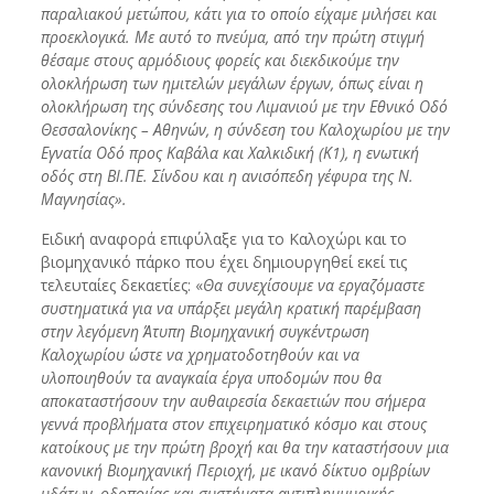
παραλιακού μετώπου, κάτι για το οποίο είχαμε μιλήσει και
προεκλογικά. Με αυτό το πνεύμα, από την πρώτη στιγμή
θέσαμε στους αρμόδιους φορείς και διεκδικούμε την
ολοκλήρωση των ημιτελών μεγάλων έργων, όπως είναι η
ολοκλήρωση της σύνδεσης του Λιμανιού με την Εθνικό Οδό
Θεσσαλονίκης – Αθηνών, η σύνδεση του Καλοχωρίου με την
Εγνατία Οδό προς Καβάλα και Χαλκιδική (Κ1), η ενωτική
οδός στη ΒΙ.ΠΕ. Σίνδου και η ανισόπεδη γέφυρα της Ν.
Μαγνησίας».
Ειδική αναφορά επιφύλαξε για το Καλοχώρι και το
βιομηχανικό πάρκο που έχει δημιουργηθεί εκεί τις
τελευταίες δεκαετίες: «
Θα συνεχίσουμε να εργαζόμαστε
συστηματικά για να υπάρξει μεγάλη κρατική παρέμβαση
στην λεγόμενη Άτυπη Βιομηχανική συγκέντρωση
Καλοχωρίου ώστε να χρηματοδοτηθούν και να
υλοποιηθούν τα αναγκαία έργα υποδομών που θα
αποκαταστήσουν την αυθαιρεσία δεκαετιών που σήμερα
γεννά προβλήματα στον επιχειρηματικό κόσμο και στους
κατοίκους με την πρώτη βροχή και θα την καταστήσουν μια
κανονική Βιομηχανική Περιοχή, με ικανό δίκτυο ομβρίων
υδάτων, οδοποιίας και συστήματα αντιπλημμυρικής