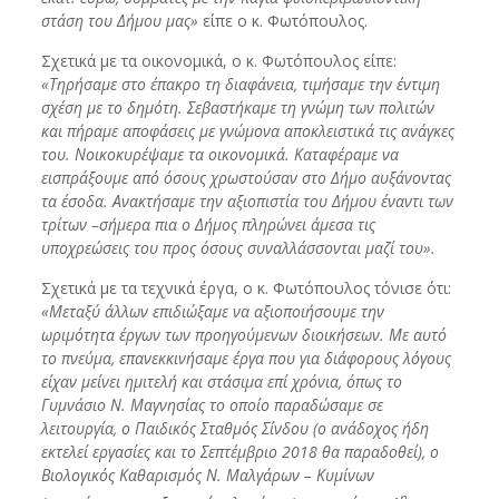
στάση του Δήμου μας»
είπε ο κ. Φωτόπουλος.
Σχετικά με τα οικονομικά, ο κ. Φωτόπουλος είπε:
«Τηρήσαμε στο έπακρο τη διαφάνεια, τιμήσαμε την έντιμη
σχέση με το δημότη. Σεβαστήκαμε τη γνώμη των πολιτών
και πήραμε αποφάσεις με γνώμονα αποκλειστικά τις ανάγκες
του. Νοικοκυρέψαμε τα οικονομικά. Καταφέραμε να
εισπράξουμε από όσους χρωστούσαν στο Δήμο αυξάνοντας
τα έσοδα. Ανακτήσαμε την αξιοπιστία του Δήμου έναντι των
τρίτων –σήμερα πια ο Δήμος πληρώνει άμεσα τις
υποχρεώσεις του προς όσους συναλλάσσονται μαζί του».
Σχετικά με τα τεχνικά έργα, ο κ. Φωτόπουλος τόνισε ότι:
«Μεταξύ άλλων επιδιώξαμε να αξιοποιήσουμε την
ωριμότητα έργων των προηγούμενων διοικήσεων. Με αυτό
το πνεύμα, επανεκκινήσαμε έργα που για διάφορους λόγους
είχαν μείνει ημιτελή και στάσιμα επί χρόνια, όπως το
Γυμνάσιο Ν. Μαγνησίας το οποίο παραδώσαμε σε
λειτουργία, ο Παιδικός Σταθμός Σίνδου (ο ανάδοχος ήδη
εκτελεί εργασίες και το Σεπτέμβριο 2018 θα παραδοθεί), ο
Βιολογικός Καθαρισμός Ν. Μαλγάρων – Κυμίνων
η