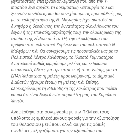
(εγκατάσταση επεξεργασίας λυμάτων) που από την 1
Μαρτίου έχει αρχίσει τη δοκιμαστική λειτουργία του και
ξεκινούν συνδέσεις, και θα συνεχίσουμε τις προσπάθειές μας
με το κολυμβητήριο της Ν. Μαγνησίας (έχει ανατεθεί σε
δικηγόρο η δερεύνηση της δυνατότητας ολοκλήρωσης του
έργου ή της επαναδημοπράτησής του), την ολοκλήρωση της
εισόδου της Σίνδου από το ΤΕΙ, την ολοκλήρωση του
ορόφου στο πολιτιστικό Κυμίνων και του πολιτιστικού Ν.
Μαλγάρων κ.ά. Θα συνεχίσουμε τις προσπάθειές μας με το
Πολιτιστικό Κέντρο Χαλάστρας, το Κλειστό Γυμναστήριο
Ανατολικού καθώς ωριμάσαμε μελέτες και εκδώσαμε
οικοδομικές άδειες για την κατασκευή τους. Επίσης, για το
ΕΠΑΛ Χαλάστρας (η μελέτη προς ωρίμανση), το Δημοτικό
Διαβατών (έχουμε έτοιμη τη μελέτη) κ.ά. Επίσης,
ολοκληρώνουμε τη Βιβλιοθήκη της Χαλάστρας που πρέπει
να πω ότι είναι δωρεά ενός συμπολίτη μας, του Κυριάκου
Χαντέ».
Αναφέρθηκε στη συνεργασία με την ΠΚΜ και τους
υπόλοιπους εμπλεκόμενους φορείς για την αξιοποίηση
του θαλασσίου μετώπου, αλλά και για τις οδικές
συνδέσεις:
«Εργαζόμαστε για την αξιοποίηση του