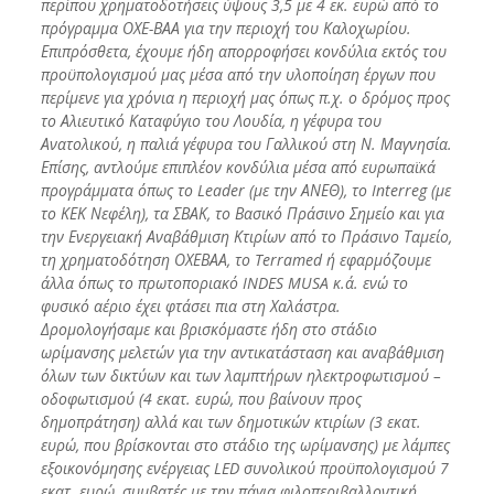
περίπου χρηματοδοτήσεις ύψους 3,5 με 4 εκ. ευρώ από το
πρόγραμμα ΟΧΕ-ΒΑΑ για την περιοχή του Καλοχωρίου.
Επιπρόσθετα, έχουμε ήδη απορροφήσει κονδύλια εκτός του
προϋπολογισμού μας μέσα από την υλοποίηση έργων που
περίμενε για χρόνια η περιοχή μας όπως π.χ. ο δρόμος προς
το Αλιευτικό Καταφύγιο του Λουδία, η γέφυρα του
Ανατολικού, η παλιά
γέφυρα του Γαλλικού στη Ν. Μαγνησία.
Επίσης, αντλούμε επιπλέον κονδύλια μέσα από ευρωπαϊκά
προγράμματα όπως το Leader (με την ΑΝΕΘ), το Interreg (με
το ΚΕΚ Νεφέλη), τα ΣΒΑΚ, το Βασικό Πράσινο Σημείο και για
την Ενεργειακή Αναβάθμιση Κτιρίων από το Πράσινο Ταμείο,
τη χρηματοδότηση ΟΧΕΒΑΑ, το Terramed ή εφαρμόζουμε
άλλα όπως το πρωτοποριακό INDES MUSA κ.ά. ενώ το
φυσικό αέριο έχει φτάσει πια στη Χαλάστρα.
Δρομολογήσαμε και βρισκόμαστε ήδη στο στάδιο
ωρίμανσης μελετών για την αντικατάσταση και αναβάθμιση
όλων των δικτύων και των λαμπτήρων ηλεκτροφωτισμού –
οδοφωτισμού (4 εκατ. ευρώ, που βαίνουν προς
δημοπράτηση) αλλά και των δημοτικών κτιρίων (3 εκατ.
ευρώ, που βρίσκονται στο στάδιο της ωρίμανσης) με λάμπες
εξοικονόμησης ενέργειας LED συνολικού προϋπολογισμού 7
εκατ. ευρώ, συμβατές με την πάγια φιλοπεριβαλλοντική