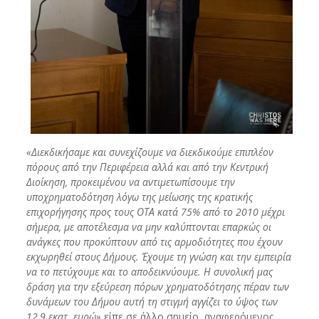
«Διεκδικήσαμε και συνεχίζουμε να διεκδικούμε επιπλέον
πόρους από την Περιφέρεια αλλά και από την Κεντρική
Διοίκηση, προκειμένου να αντιμετωπίσουμε την
υποχρηματοδότηση λόγω της μείωσης της κρατικής
επιχορήγησης προς τους ΟΤΑ κατά 75% από το 2010 μέχρι
σήμερα, με αποτέλεσμα να μην καλύπτονται επαρκώς οι
ανάγκες που προκύπτουν από τις αρμοδιότητες που έχουν
εκχωρηθεί στους Δήμους. Έχουμε τη γνώση και την εμπειρία
να το πετύχουμε και το αποδεικνύουμε. Η συνολική μας
δράση για την εξεύρεση πόρων χρηματοδότησης πέραν των
δυνάμεων του Δήμου αυτή τη στιγμή αγγίζει το ύψος των
12,9 εκατ. ευρώ»
είπε σε άλλο σημείο, αναφερόμενος