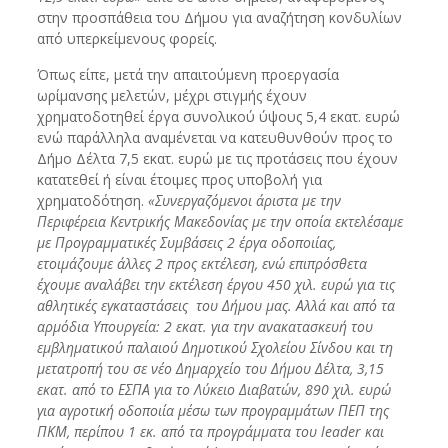
στην προσπάθεια του Δήμου για αναζήτηση κονδυλίων
από υπερκείμενους φορείς.
Όπως είπε, μετά την απαιτούμενη προεργασία
ωρίμανσης μελετών, μέχρι στιγμής έχουν
χρηματοδοτηθεί έργα συνολικού ύψους 5,4 εκατ. ευρώ
ενώ παράλληλα αναμένεται να κατευθυνθούν προς το
Δήμο Δέλτα 7,5 εκατ. ευρώ με τις προτάσεις που έχουν
κατατεθεί ή είναι έτοιμες προς υποβολή για
χρηματοδότηση.
«Συνεργαζόμενοι άριστα με την
Περιφέρεια Κεντρικής Μακεδονίας με την οποία εκτελέσαμε
με Προγραμματικές Συμβάσεις 2 έργα οδοποιίας,
ετοιμάζουμε άλλες 2 προς εκτέλεση, ενώ επιπρόσθετα
έχουμε αναλάβει την εκτέλεση έργου 450 χιλ. ευρώ για τις
αθλητικές εγκαταστάσεις του Δήμου μας. Αλλά και από τα
αρμόδια Υπουργεία: 2 εκατ. για την ανακατασκευή του
εμβληματικού παλαιού Δημοτικού Σχολείου Σίνδου και τη
μετατροπή του σε νέο Δημαρχείο του Δήμου Δέλτα, 3,15
εκατ. από το ΕΣΠΑ για το Λύκειο Διαβατών, 890 χιλ. ευρώ
για αγροτική οδοποιία μέσω των προγραμμάτων ΠΕΠ της
ΠΚΜ, περίπου 1 εκ. από τα προγράμματα του leader και