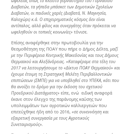
ωφέλειας όπως το κλειστό γυμναστήριο του Γυμνασίου
Διαβατών, τα γήπεδα μπάσκετ των Δημοτικών Σχολείων
Διαβατών, οι παιδικές χαρές (Διαβατά, Ν. Μαγνησία,
Καλοχώρι) κ.ά. Ο επιχειρηματικός κόσμος δεν είναι
αντίπαλος, αλλά φίλος και συνεργάτης όταν πρόκειται να
ωφεληθούν οι τοπικές κοινωνίες»
τόνισε
.
Επίσης αναφέρθηκε στην πρωτοβουλία για την
θεσμοθέτηση της ΠΟΑΥ που πήρε ο Δήμος Δέλτα,
μαζί
με την Περιφέρεια Κεντρικής Μακεδονίας και τους Δήμους
Θερμαϊκού και Αλεξάνδρειας. «Καταφέραμε στα τέλη του
2017 να λειτουργήσουμε το «Δίκτυο ΠΟΑΥ Θερμαϊκού» και
έχουμε έτοιμη τη Στρατηγική Μελέτη Περιβαλλοντικών
επιπτώσεων (ΣΜΠΕ) για να υποβληθεί στο ΥΠΕΚΑ, κάτι που
θα ανοίξει το δρόμο για την έκδοση του σχετικού
Προεδρικού Διατάγματος»
είπε, ενώ ειδική αναφορά
έκανε στον έλεγχο της παράνομης καύσης των
υπολειμμάτων των αγροτικών καλλιεργειών που
επιτεύχθηκε ήδη από το 2016,
«σε συνεννόηση και
εξαιρετική συνεργασία με τους Αγροτικούς
Συνεταιρισμούς».