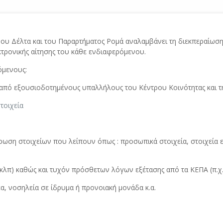
ου Δέλτα και του Παραρτήματος Ρομά αναλαμβάνει τη διεκπεραίωση
τρονικής αίτησης του κάθε ενδιαφερόμενου.
όμενους:
 από εξουσιοδοτημένους υπαλλήλους του Κέντρου Κοινότητας και 
τοιχεία
ση στοιχείων που λείπουν όπως : προσωπικά στοιχεία, στοιχεία ε
ς κλπ) καθώς και τυχόν πρόσθετων λόγων εξέτασης από τα ΚΕΠΑ (π.χ
α, νοσηλεία σε ίδρυμα ή προνοιακή μονάδα κ.α.