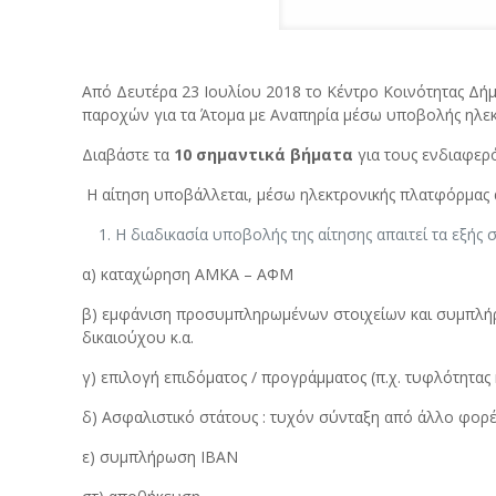
Από Δευτέρα 23 Ιουλίου 2018 το Κέντρο Κοινότητας Δήμ
παροχών για τα Άτομα με Αναπηρία μέσω υποβολής ηλεκ
Διαβάστε τα
10 σημαντικά βήματα
για τους ενδιαφερ
Η αίτηση υποβάλλεται, μέσω ηλεκτρονικής πλατφόρμας
Η διαδικασία υποβολής της αίτησης απαιτεί τα εξής σ
α) καταχώρηση ΑΜΚΑ – ΑΦΜ
β) εμφάνιση προσυμπληρωμένων στοιχείων και συμπλήρω
δικαιούχου κ.α.
γ) επιλογή επιδόματος / προγράμματος (π.χ. τυφλότητα
δ) Ασφαλιστικό στάτους : τυχόν σύνταξη από άλλο φορέ
ε) συμπλήρωση IBAN