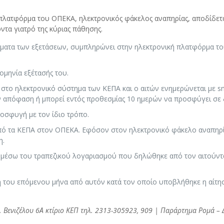
ν πλατφόρμα του ΟΠΕΚΑ, ηλεκτρονικός φάκελος αναπηρίας, αποδίδε
τα γιατρό της κύριας πάθησης.
έσματα των εξετάσεων, συμπληρώνει στην ηλεκτρονική πλατφόρμα το
ομηνία εξέτασής του.
στο ηλεκτρονικό σύστημα των ΚΕΠΑ και ο αιτών ενημερώνεται με sms
ν απόφαση ή μπορεί εντός προθεσμίας 10 ημερών να προσφύγει σε 
οσφυγή με τον ίδιο τρόπο.
πό τα ΚΕΠΑ στον ΟΠΕΚΑ. Εφόσον στον ηλεκτρονικό φάκελο αναπηρί
η.
 μέσω του τραπεζικού λογαριασμού που δηλώθηκε από τον αιτούντα 
η του επόμενου μήνα από αυτόν κατά τον οποίο υποβλήθηκε η αίτησ
Ελ. Βενιζέλου 6Α κτίριο ΚΕΠ τηλ. 2313-305923, 909 | Παράρτημα Ρομά 