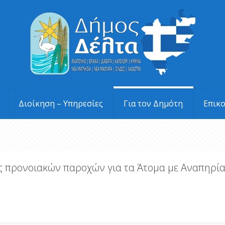
Διοίκηση – Υπηρεσίες
Για τον Δημότη
Επικ
ής προνοιακών παροχών για τα Άτομα με Αναπηρί