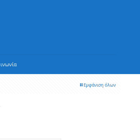
οινωνία
Εμφάνιση όλων
α