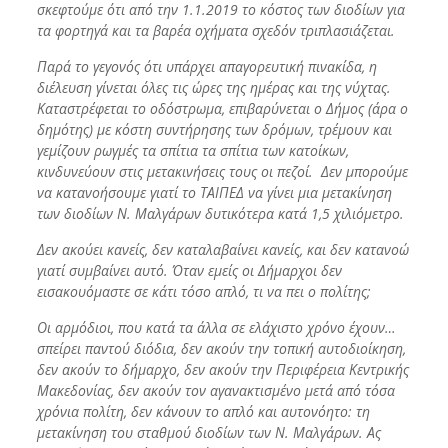
σκεφτούμε ότι από την 1.1.2019 το κόστος των διοδίων για
τα φορτηγά και τα βαρέα οχήματα σχεδόν τριπλασιάζεται.
Παρά το γεγονός ότι υπάρχει απαγορευτική πινακίδα, η
διέλευση γίνεται όλες τις ώρες της ημέρας και της νύχτας.
Καταστρέφεται το οδόστρωμα, επιβαρύνεται ο Δήμος (άρα ο
δημότης) με κόστη συντήρησης των δρόμων, τρέμουν και
γεμίζουν ρωγμές τα σπίτια τα σπίτια των κατοίκων,
κινδυνεύουν στις μετακινήσεις τους οι πεζοί. Δεν μπορούμε
να κατανοήσουμε γιατί το ΤΑΙΠΕΔ να γίνει μια μετακίνηση
των διοδίων Ν. Μαλγάρων δυτικότερα κατά 1,5 χιλιόμετρο.
Δεν ακούει κανείς, δεν καταλαβαίνει κανείς, και δεν κατανοώ
γιατί συμβαίνει αυτό. Όταν εμείς οι Δήμαρχοι δεν
εισακουόμαστε σε κάτι τόσο απλό, τι να πει ο πολίτης;
Οι αρμόδιοι, που κατά τα άλλα σε ελάχιστο χρόνο έχουν…
σπείρει παντού διόδια, δεν ακούν την τοπική αυτοδιοίκηση,
δεν ακούν το δήμαρχο, δεν ακούν την Περιφέρεια Κεντρικής
Μακεδονίας, δεν ακούν τον αγανακτισμένο μετά από τόσα
χρόνια πολίτη, δεν κάνουν το απλό και αυτονόητο: τη
μετακίνηση του σταθμού διοδίων των Ν. Μαλγάρων. Ας