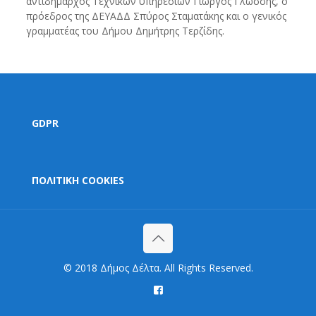
αντιδήμαρχος Τεχνικών υπηρεσιών Γιώργος Γλώσσης, ο
πρόεδρος της ΔΕΥΑΔΔ Σπύρος Σταματάκης και ο γενικός
γραμματέας του Δήμου Δημήτρης Τερζίδης.
GDPR
ΠΟΛΙΤΙΚΗ COOKIES
© 2018 Δήμος Δέλτα. All Rights Reserved.