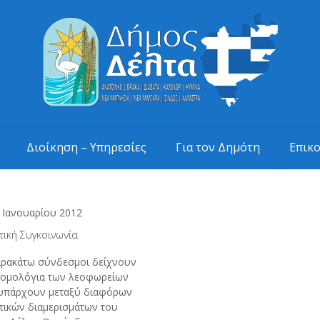
Διοίκηση – Υπηρεσίες
Για τον Δημότη
Επικ
 Ιανουαρίου 2012
τική Συγκοινωνία
αρακάτω σύνδεσμοι δείχνουν
ρομολόγια των λεοφωρείων
υπάρχουν μεταξύ διαφόρων
τικών διαμερισμάτων του