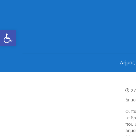
Ανοίξτε τη γραμμή εργαλείων
Δήμος
27
Δημο
Οι π
τα δ
που 
δημο