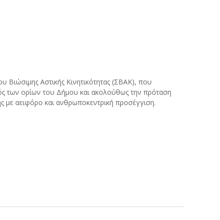
υ Βιώσιμης Αστικής Κινητικότητας (ΣΒΑΚ), που
τός των ορίων του Δήμου και ακολούθως την πρόταση
ης με αειφόρο και ανθρωποκεντρική προσέγγιση.