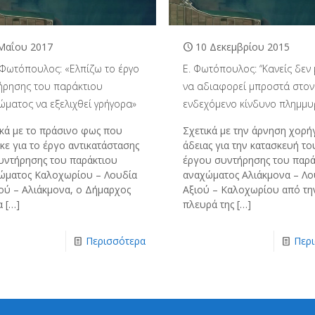
Μαΐου 2017
10 Δεκεμβρίου 2015
 Φωτόπουλος: «Ελπίζω το έργο
Ε. Φωτόπουλος: “Κανείς δεν
ήρησης του παράκτιου
να αδιαφορεί μπροστά στον
ώματος να εξελιχθεί γρήγορα»
ενδεχόμενο κίνδυνο πλημμυ
ικά με το πράσινο φως που
Σχετικά με την άρνηση χορή
κε για το έργο αντικατάστασης
άδειας για την κατασκευή το
συντήρησης του παράκτιου
έργου συντήρησης του παρά
ώματος Καλοχωρίου – Λουδία
αναχώματος Αλιάκμονα – Λο
ιού – Αλιάκμονα, ο Δήμαρχος
Αξιού – Καλοχωρίου από τη
α
[…]
πλευρά της
[…]
Περισσότερα
Περ