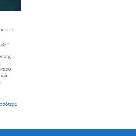
 μπορεί
ρών”
γησης
υ
κτιου
υδία –
ν
ισσότερα