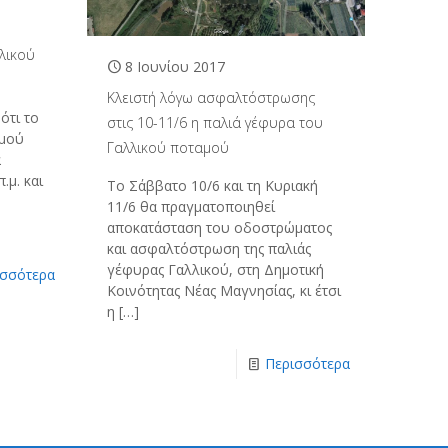
λικού
8 Ιουνίου 2017
Κλειστή λόγω ασφαλτόστρωσης
ότι το
στις 10-11/6 η παλιά γέφυρα του
αμού
Γαλλικού ποταμού
α
.μ. και
Το Σάββατο 10/6 και τη Κυριακή
11/6 θα πραγματοποιηθεί
αποκατάσταση του οδοστρώματος
και ασφαλτόστρωση της παλιάς
γέφυρας Γαλλικού, στη Δημοτική
ισσότερα
Κοινότητας Νέας Μαγνησίας, κι έτσι
η
[…]
Περισσότερα