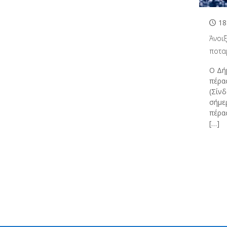
18
Άνοι
ποτα
Ο Δή
πέρα
(Σίνδ
σήμερ
πέρασ
[…]