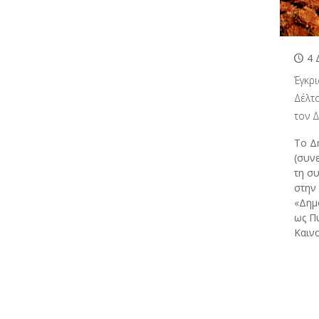
4 
Έγκρ
Δέλτ
τον 
Το Δ
(συν
τη σ
στην
«Δημ
ως Π
Καινο