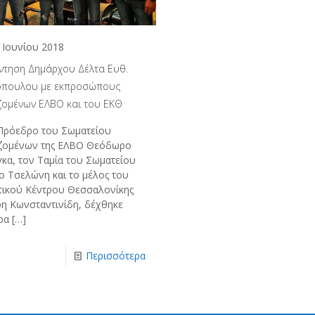
 Ιουνίου 2018
ντηση Δημάρχου Δέλτα Ευθ.
πουλου με εκπροσώπους
ζομένων ΕΛΒΟ και του ΕΚΘ
Πρόεδρο του Σωματείου
ζομένων της ΕΛΒΟ Θεόδωρο
γκα, τον Ταμία του Σωματείου
ο Τσελώνη και το μέλος του
τικού Κέντρου Θεσσαλονίκης
ρη Κωνσταντινίδη, δέχθηκε
ρα
[…]
Περισσότερα