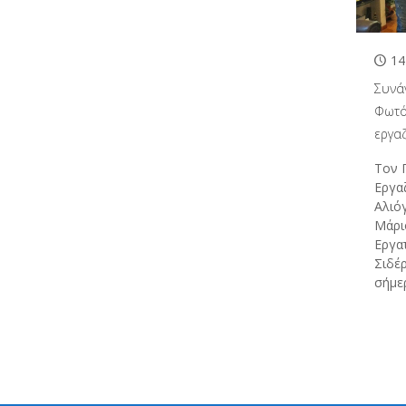
14
Συνά
Φωτό
εργα
Τον 
Εργα
Αλιό
Μάρι
Εργα
Σιδέ
σήμε