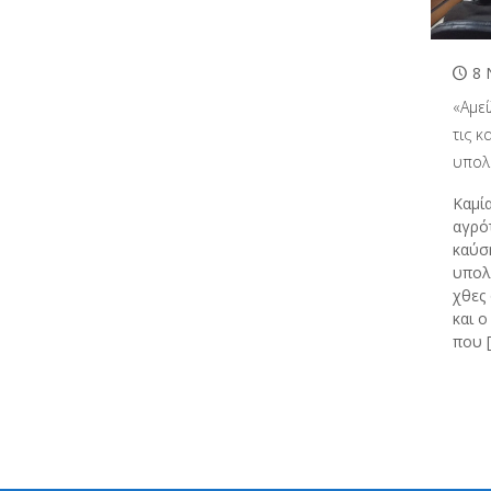
8 
«Αμε
τις κ
υπολ
Καμί
αγρό
καύσ
υπολ
χθες
και 
που
[