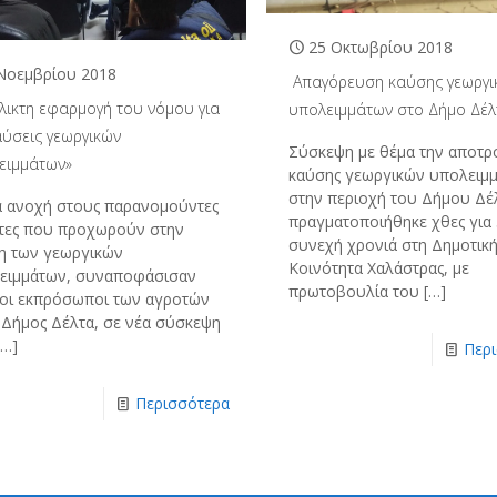
25 Οκτωβρίου 2018
Νοεμβρίου 2018
Απαγόρευση καύσης γεωργι
ίλικτη εφαρμογή του νόμου για
υπολειμμάτων στο Δήμο Δέλ
αύσεις γεωργικών
Σύσκεψη με θέμα την αποτρ
ειμμάτων»
καύσης γεωργικών υπολειμ
στην περιοχή του Δήμου Δέ
α ανοχή στους παρανομούντες
πραγματοποιήθηκε χθες για
τες που προχωρούν στην
συνεχή χρονιά στη Δημοτικ
η των γεωργικών
Κοινότητα Χαλάστρας, με
ειμμάτων, συναποφάσισαν
πρωτοβουλία του
[…]
 οι εκπρόσωποι των αγροτών
ο Δήμος Δέλτα, σε νέα σύσκεψη
…]
Περ
Περισσότερα