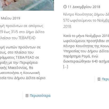
11 Δεκεμβρίου 2018
Κέντρο Κοινότητας Δήμου Δέ
 Μαΐου 2019
570 ωφελούμενοι το Νοέμβ
ομή προϊόντων σε απόρους
2018
29 έως 31/5 στο Δήμο Δέλτα
Κατά το μήνα Νοέμβριο 2018
πλαίσιο του TEBA/FEAD
ωφελούμενοι προσήλθαν σ
Κέντρο Κοινότητας της Κοιν
ομή νωπών προϊόντων σε
Υπηρεσίας του Δήμου Δέλτα 
ους, στο πλαίσιο του
παράρτημα Ρομά, ενώ
ράμματος ΤΕΒΑ/FEAD σε
διεκπεραιώθηκαν 640 αιτήμα
ραξη με την Περιφέρεια
[…]
ρικής Μακεδονίας, θα
ματοποιήσει η Κοινωνική
εσία του Δήμου Δέλτα αύριο
Περ
Περισσότερα