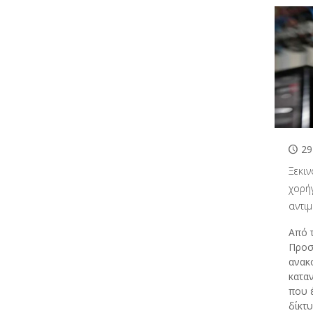
29
Ξεκιν
χορή
αντι
Από 
Προσ
ανακο
κατα
που 
δίκτ