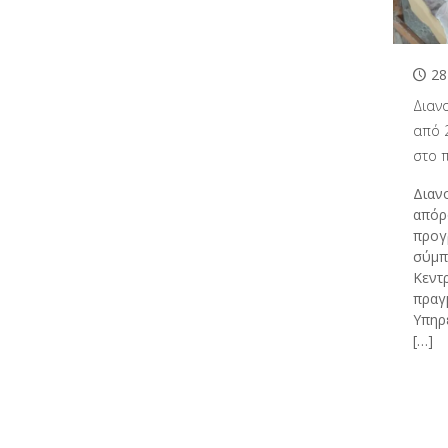
28
Διαν
από 
στο 
Διαν
απόρ
προγ
σύμπ
Κεντ
πραγ
Υπηρ
[…]