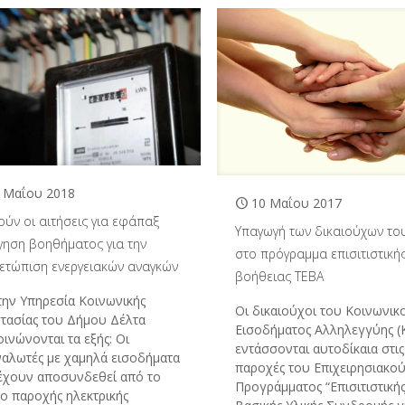
 Μαΐου 2018
10 Μαΐου 2017
ούν οι αιτήσεις για εφάπαξ
Υπαγωγή των δικαιούχων το
γηση βοηθήματος για την
στο πρόγραμμα επισιτιστική
μετώπιση ενεργειακών αναγκών
βοήθειας ΤΕΒΑ
την Υπηρεσία Κοινωνικής
Οι δικαιούχοι του Κοινωνικ
τασίας του Δήμου Δέλτα
Εισοδήματος Αλληλεγγύης (
ινώνονται τα εξής: Οι
εντάσσονται αυτοδίκαια στις
ναλωτές με χαμηλά εισοδήματα
παροχές του Επιχειρησιακο
έχουν αποσυνδεθεί από το
Προγράμματος “Επισιτιστικής
υο παροχής ηλεκτρικής