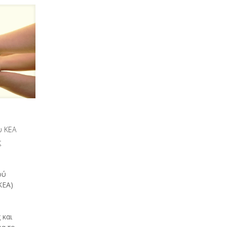
υ ΚΕΑ
ς
ού
ΚΕΑ)
ύ
 και