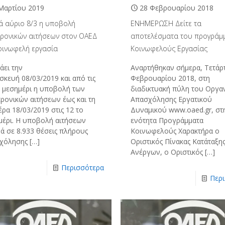
Μαρτίου 2019
28 Φεβρουαρίου 2018
νά αύριο 8/3 η υποβολή
ΕΝΗΜΕΡΩΣΗ Δείτε τα
τρονικών αιτήσεων στον ΟΑΕΔ
αποτελέσματα του προγράμ
κοινωφελή εργασία
Κοινωφελούς Εργασίας
άει την
Αναρτήθηκαν σήμερα, Τετάρ
σκευή 08/03/2019 και από τις
Φεβρουαρίου 2018, στη
ο μεσημέρι η υποβολή των
διαδικτυακή πύλη του Οργα
τρονικών αιτήσεων έως και τη
Απασχόλησης Εργατικού
ρα 18/03/2019 στις 12 το
Δυναμικού www.oaed.gr, στ
μέρι. Η υποβολή αιτήσεων
ενότητα Προγράμματα
ά σε 8.933 θέσεις πλήρους
Κοινωφελούς Χαρακτήρα ο
χόλησης
[…]
Οριστικός Πίνακας Κατάταξη
Ανέργων, ο Οριστικός
[…]
Περισσότερα
Περ