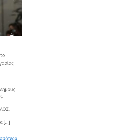
 το
γασίας
 ∆ήµους
ς,
ΚΛΟΣ,
ία
[…]
ισσότερα