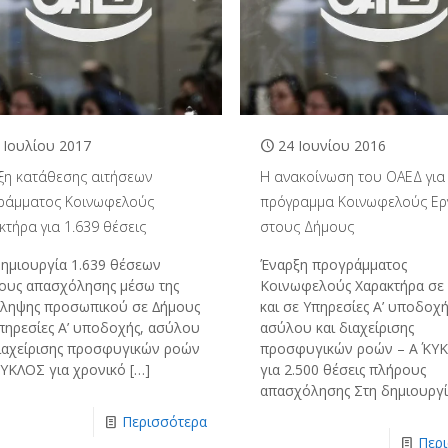
 Ιουλίου 2017
24 Ιουνίου 2016
ξη κατάθεσης αιτήσεων
Η ανακοίνωση του ΟΑΕΔ για
ράµµατος Κοινωφελούς
πρόγραμμα Κοινωφελούς Ερ
τήρα για 1.639 θέσεις
στους Δήμους
δηµιουργία 1.639 θέσεων
Έναρξη προγράµµατος
ους απασχόλησης µέσω της
Κοινωφελούς Χαρακτήρα σε
ληψης προσωπικού σε ∆ήµους
και σε Υπηρεσίες Α’ υποδοχή
Υπηρεσίες Α’ υποδοχής, ασύλου
ασύλου και διαχείρισης
διαχείρισης προσφυγικών ροών
προσφυγικών ροών – Α΄ ΚΥ
ΚΥΚΛΟΣ για χρονικό
[…]
για 2.500 θέσεις πλήρους
απασχόλησης Στη δηµιουργ
Περισσότερα
Περ