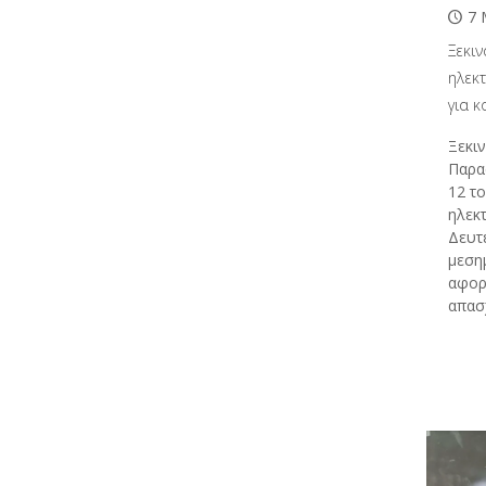
7 
Ξεκι
ηλεκ
για 
Ξεκιν
Παρα
12 τ
ηλεκ
Δευτέ
μεση
αφορ
απασ