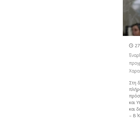
27
Έναρ
προγ
Χαρακ
Στη 
πλήρ
πρόσ
και 
και 
– Β΄ 