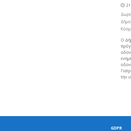
21
Δωρε
Δήμο
Κόσμ
Ο Δή
πρόγ
οδον
ενημ
οδον
Γιατ
την 
GDPR