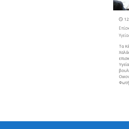
12
Επίσ
Υγεί
Τα Κέ
Χαλά
επισ
Υγεία
βουλ
Οικο
Φωτή