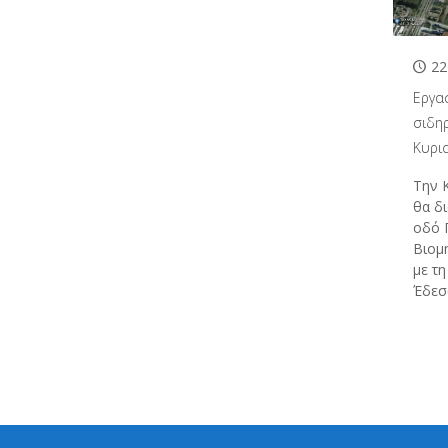
22
Εργα
σιδη
Κυρι
Την 
θα δ
οδό 
Βιομ
με τη
Έδεσ