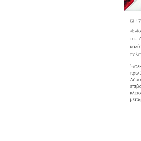
17
«Ενί
του 
καλύ
πολι
Έντε
πριν 
Δήμο
επιβα
κλεισ
μετα