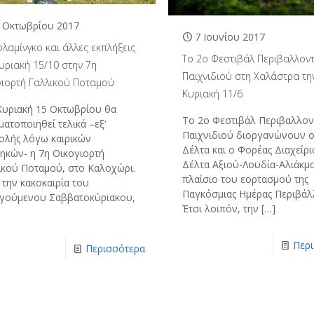
 Οκτωβρίου 2017
7 Ιουνίου 2017
λαμίνγκο και άλλες εκπλήξεις
Το 2ο Φεστιβάλ Περιβαλλον
υριακή 15/10 στην 7η
Παιχνιδιού στη Χαλάστρα τη
γιορτή Γαλλικού Ποταμού
Κυριακή 11/6
Κυριακή 15 Οκτωβρίου θα
Το 2ο Φεστιβάλ Περιβαλλον
ατοποιηθεί τελικά –εξ’
Παιχνιδιού διοργανώνουν 
ολής λόγω καιρικών
Δέλτα και ο Φορέας Διαχείρι
ηκών- η 7η Οικογιορτή
Δέλτα Αξιού-Λουδία-Αλιάκμ
ικού Ποταμού, στο Καλοχώρι.
πλαίσιο του εορτασμού της
 την κακοκαιρία του
Παγκόσμιας Ημέρας Περιβάλ
γούμενου Σαββατοκύριακου,
Έτσι λοιπόν, την
[…]
Περ
Περισσότερα