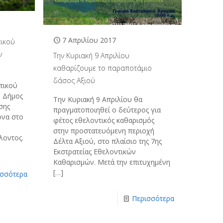
7 Απριλίου 2017
τικού
ν
Την Κυριακή 9 Απριλίου
καθαρίζουμε το παραποτάμιο
δάσος Αξιού
τικού
ο Δήμος
Την Κυριακή 9 Απριλίου θα
σης
πραγματοποιηθεί ο δεύτερος για
ονα στο
φέτος εθελοντικός καθαρισμός
στην προστατευόμενη περιοχή
λοντος.
Δέλτα Αξιού, στο πλαίσιο της 7ης
Εκστρατείας Εθελοντικών
Καθαρισμών. Μετά την επιτυχημένη
[…]
ισσότερα
Περισσότερα