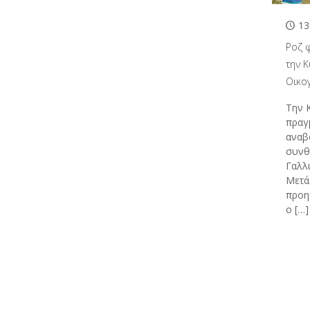
13
Ροζ φ
την Κ
Οικο
Την 
πραγμ
αναβ
συνθ
Γαλλ
Μετά
προη
ο
[…]