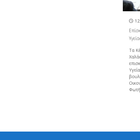
12
Επίσ
Υγεί
Τα Κέ
Χαλά
επισ
Υγεία
βουλ
Οικο
Φωτή