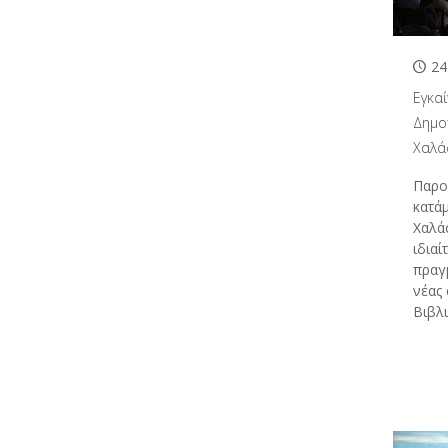
24
Εγκαί
Δημο
Χαλά
Παρο
κατάμ
Χαλάσ
ιδιαί
πραγ
νέας
Βιβλ