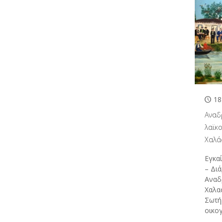
18
Αναδ
λαϊκ
Χαλά
Εγκα
– Δι
Αναδ
Χαλα
Σωτή
οικογ