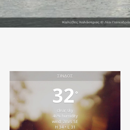
ΣΊΝΔΟΣ
32
°
clear sky
46% humidity
wind: 2m/s SE
H 34 • L 31