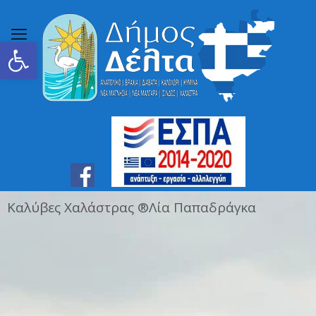
Ανοίξτε τη γραμμή εργαλείων
Ιερά Μονή Παναγίας Γοργοεπηκόου Νέας Ιωνίας