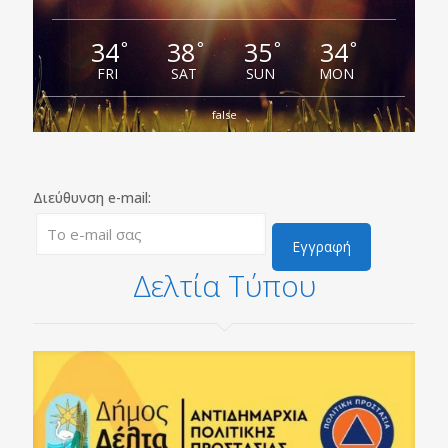
34
38
35
34
°
°
°
°
FRI
SAT
SUN
MON
false
Διεύθυνση e-mail:
Δελτία Τύπου