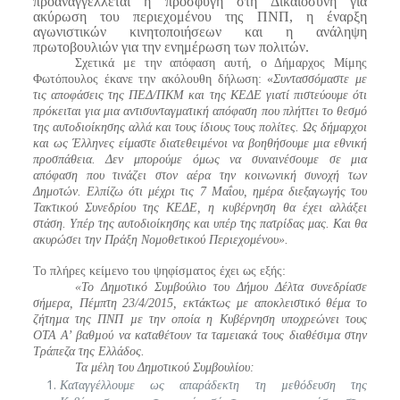
προαναγγέλλεται η προσφυγή στη Δικαιοσύνη για
ακύρωση του περιεχομένου της ΠΝΠ, η έναρξη
αγωνιστικών κινητοποιήσεων και η ανάληψη
πρωτοβουλιών για την ενημέρωση των πολιτών.
Σχετικά με την απόφαση αυτή, ο Δήμαρχος Μίμης
Φωτόπουλος έκανε την ακόλουθη δήλωση: «
Συντασσόμαστε με
τις αποφάσεις της ΠΕΔ/ΠΚΜ και της ΚΕΔΕ γιατί πιστεύουμε ότι
πρόκειται για μια αντισυνταγματική απόφαση που πλήττει το θεσμό
της αυτοδιοίκησης αλλά και τους ίδιους τους πολίτες. Ως δήμαρχοι
και ως Έλληνες είμαστε διατεθειμένοι να βοηθήσουμε μια εθνική
προσπάθεια. Δεν μπορούμε όμως να συναινέσουμε σε μια
απόφαση που τινάζει στον αέρα
την κοινωνική συνοχή των
Δημοτών
. Ελπίζω ότι μέχρι τις 7 Μαΐου, ημέρα διεξαγωγής του
Τακτικού Συνεδρίου της ΚΕΔΕ, η κυβέρνηση θα έχει αλλάξει
στάση. Υπέρ της αυτοδιοίκησης και υπέρ της πατρίδας μας. Και θα
ακυρώσει την Πράξη Νομοθετικού Περιεχομένου».
Το πλήρες κείμενο του ψηφίσματος έχει ως εξής:
«Το Δημοτικό Συμβούλιο του Δήμου Δέλτα συνεδρίασε
σήμερα, Πέμπτη 23/4/2015, εκτάκτως με αποκλειστικό θέμα το
ζήτηµα της ΠΝΠ µε την οποία η Κυβέρνηση υποχρεώνει τους
ΟΤΑ Α’ βαθµού να καταθέτουν τα ταµειακά τους διαθέσιµα στην
Τράπεζα της Ελλάδος.
Τα μέλη του Δημοτικού Συμβουλίου:
Καταγγέλλουμε ως απαράδεκτη τη µεθόδευση της