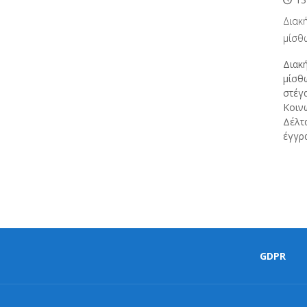
Διακ
μίσθ
Διακ
μίσθω
στέγ
Κοιν
Δέλτ
έγγρ
GDPR