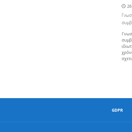
26
Γνωσ
συμβ
Γνωσ
συμβ
ιδιω
χρόν
σχετ
GDPR