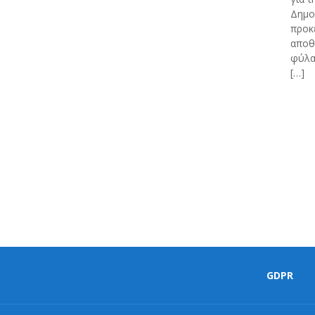
Δημο
προκ
αποθ
φύλα
[…]
GDPR