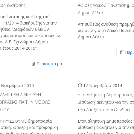
αση ένστασης
Αφίσες Λαϊκού Πανεπιστημί
Δήμου Δέλτα
ση ένστασης κατά της υπ’
. 11/2014 διακήρυξης για την
Απ’ ευθείας ανάθεση προμήθ
ήθεια “Διαφόρων υλικών
αφισών για το Λαϊκό Πανεπι
οχρωματισμού και οικοδομικών
Δήμου Δέλτα.
ών Δ.Ε. Εχεδώρου Δήμου
 έτους 2014-2015”.
Περ
Περισσότερα
 Νοεμβρίου 2014
17 Νοεμβρίου 2014
ΑΛΗΠΤΙΚΗ ΔΙΑΚΗΡΥΞΗ
Επαναληπτική Δημοπρασίας 
ΠΡΑΣΙΑΣ ΓΙΑ ΤΗΝ ΜΙΣΘΩΣΗ
μίσθωση ακινήτου για την σ
ΗΤΟΥ
του Αμαξοστασίου Σίνδου
ΗΡΥΣΣΟΥΜΕ δημοπρασία
Επαναληπτική Δημοπρασίας 
δοτική, φανερή και προφορική
μίσθωση ακινήτου για την σ
την μίσθωση ακινήτου στην
του Αμαξοστασίου Σίνδου