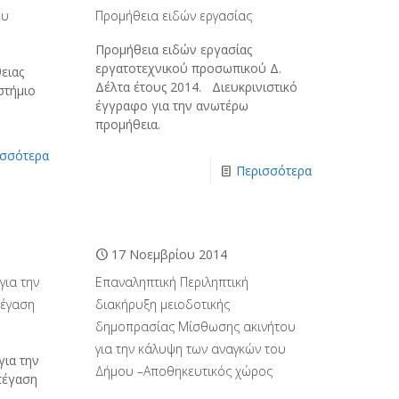
ου
Προμήθεια ειδών εργασίας
Προμήθεια ειδών εργασίας
εργατοτεχνικού προσωπικού Δ.
ειας
Δέλτα έτους 2014. Διευκρινιστικό
στήμιο
έγγραφο για την ανωτέρω
προμήθεια.
ισσότερα
Περισσότερα
17 Νοεμβρίου 2014
για την
Επαναληπτική Περιληπτική
τέγαση
διακήρυξη μειοδοτικής
δημοπρασίας Μίσθωσης ακινήτου
για την κάλυψη των αναγκών του
για την
Δήμου –Αποθηκευτικός χώρος
τέγαση