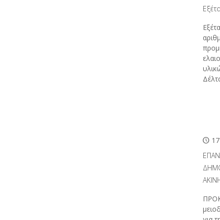
Εξέτ
Εξέτα
αριθμ
προμ
ελαι
υλικ
Δέλτα
17
ΕΠΑΝ
ΔΗΜΟ
ΑΚΙΝ
ΠΡΟΚ
μειο
για 