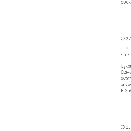
συσ
27
Προμ
αυτο
Έγκρ
διαγ
αντα
μηχα
Ε. Χα
25