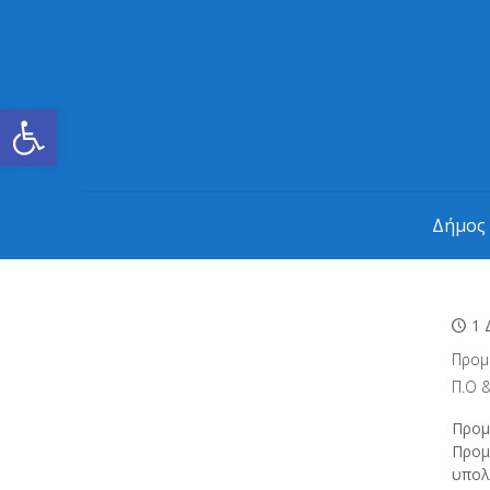
Ανοίξτε τη γραμμή εργαλείων
Δήμος
1 
Προμ
Π.Ο &
Προμ
Προμ
υπολ