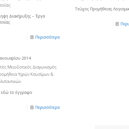
οιίας
Τεύχος Προμήθειας Λογισμι
ληψη Διακήρυξης – Έργα
οιίας
Περ
Περισσότερα
Ιανουαρίου 2014
κτός Μειοδοτικός Διαγωνισμός
Προμήθεια Υγρών Καυσίμων &
ολιπαντικών
ε εδώ το έγγραφο
Περισσότερα