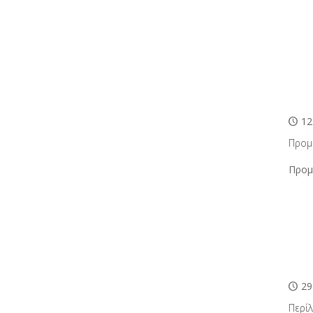
12
Προμ
Προμ
29
Περί