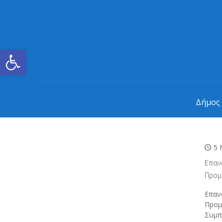
Ανοίξτε τη γραμμή εργαλείων
Δήμος
5 
Επαν
Προμ
Επαν
Προμ
Συμπ