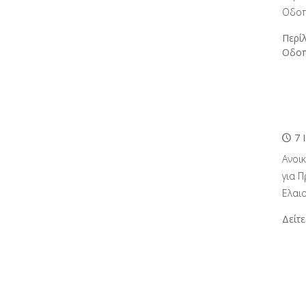
Οδοπ
Περί
Οδοπ
7 
Ανοι
για 
Ελαι
Δείτ