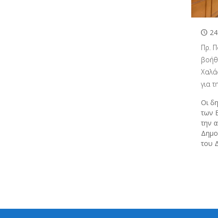
24
Πρ. 
βοήθ
Χαλά
για 
Οι δη
των 
την 
Δημο
του 