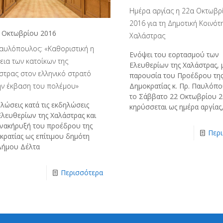
Ημέρα αργίας η 22α Οκτωβρ
2016 για τη Δημοτική Κοινότ
 Οκτωβρίου 2016
Χαλάστρας
Παυλόπουλος: «Καθοριστική η
Ενόψει του εορτασμού των
εια των κατοίκων της
Ελευθερίων της Χαλάστρας, 
στρας στον ελληνικό στρατό
παρουσία του Προέδρου τη
την έκβαση του πολέμου»
Δημοκρατίας κ. Πρ. Παυλόπ
το Σάββατο 22 Οκτωβρίου 
λώσεις κατά τις εκδηλώσεις
κηρύσσεται ως ημέρα αργίας
Ελευθερίων της Χαλάστρας και
ανακήρυξή του προέδρου της
Περ
κρατίας ως επίτιμου δημότη
Δήμου Δέλτα
Περισσότερα