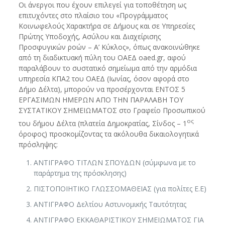
Οι άνεργοι που έχουν επιλεγεί για τοποθέτηση ως
επιτυχόντες στο πλαίσιο του «Προγράμματος
Κοινωφελούς Χαρακτήρα σε Δήμους και σε Υπηρεσίες
Πρώτης Υποδοχής, Ασύλου και Διαχείρισης
Προσφυγικών ροών – Α’ Κύκλος», όπως ανακοινώθηκε
από τη διαδικτυακή πύλη του ΟΑΕΔ oaed.gr, αφού
παραλάβουν το συστατικό σημείωμα από την αρμόδια
υπηρεσία ΚΠΑ2 του ΟΑΕΔ (Ιωνίας, όσον αφορά στο
Δήμο Δέλτα), μπορούν να προσέρχονται ΕΝΤΟΣ 5
ΕΡΓΑΣΙΜΩΝ ΗΜΕΡΩΝ ΑΠΟ ΤΗΝ ΠΑΡΑΛΑΒΗ ΤΟΥ
ΣΥΣΤΑΤΙΚΟΥ ΣΗΜΕΙΩΜΑΤΟΣ στο Γραφείο Προσωπικού
ος
του δήμου Δέλτα (πλατεία Δημοκρατίας, Σίνδος – 1
όροφος) προσκομίζοντας τα ακόλουθα δικαιολογητικά
πρόσληψης:
ΑΝΤΙΓΡΑΦΟ ΤΙΤΛΩΝ ΣΠΟΥΔΩΝ (σύμφωνα με το
παράρτημα της πρόσκλησης)
ΠΙΣΤΟΠΟΙΗΤΙΚΟ ΓΛΩΣΣΟΜΑΘΕΙΑΣ (για πολίτες Ε.Ε)
ΑΝΤΙΓΡΑΦΟ Δελτίου Αστυνομικής Ταυτότητας
ΑΝΤΙΓΡΑΦΟ ΕΚΚΑΘΑΡΙΣΤΙΚΟΥ ΣΗΜΕΙΩΜΑΤΟΣ ΓΙΑ