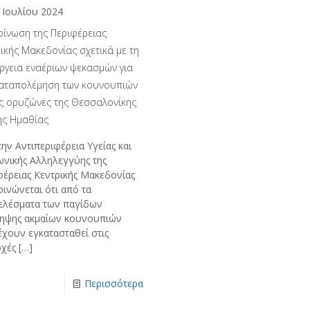
 Ιουλίου 2024
οίνωση της Περιφέρειας
ικής Μακεδονίας σχετικά με τη
έργεια εναέριων ψεκασμών για
καταπολέμηση των κουνουπιών
ς ορυζώνες της Θεσσαλονίκης
ης Ημαθίας
ην Αντιπεριφέρεια Υγείας και
ωνικής Αλληλεγγύης της
φέρειας Κεντρικής Μακεδονίας
ινώνεται ότι από τα
ελέσματα των παγίδων
ηψης ακμαίων κουνουπιών
έχουν εγκατασταθεί στις
οχές
[…]
Περισσότερα