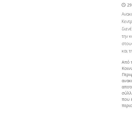
29
Ανακ
Κεντρ
διεν
την 
στου
και τ
Από τ
Κοιν
Περι
ανακο
αποτ
σύλλ
που 
περι